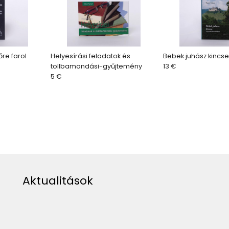
őre farol
Helyesírási feladatok és
Bebek juhász kincse
tollbamondási-gyűjtemény
13 €
5 €
Aktualitások