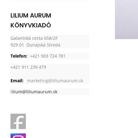
LILIUM AURUM
KÖNYVKIADÓ
Galantská cesta 658/2F
929 01 Dunajská Streda
Telefon:
+421 903 724 781
+421 911 239 479
Email:
marketing@liliumaurum.sk
l
ilium@liliumaurum.sk