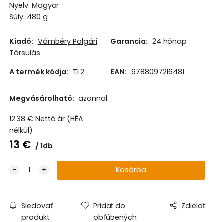
Nyelv: Magyar
Súly: 480 g
Kiadó:
Vámbéry Polgári
Garancia:
24 hónap
Társulás
A termék kódja:
TL2
EAN:
9788097216481
Megvásárolható:
azonnal
12.38
€
Nettó ár (HÉA
nélkül)
13
€
1db
Sledovať
Pridať do
Zdielať
produkt
obľúbených