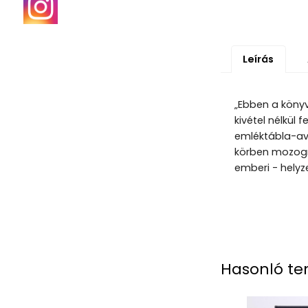
Leírás
„Ebben a könyv
kivétel nélkül
emléktábla-ava
körben mozogna
emberi - helyze
Hasonló te