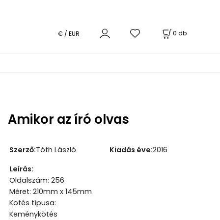
0
db
€ / EUR
Amikor az író olvas
Szerző
:
Tóth László
Kiadás éve
:
2016
Leírás
:
Oldalszám: 256
Méret: 210mm x 145mm
Kötés típusa:
Keménykötés