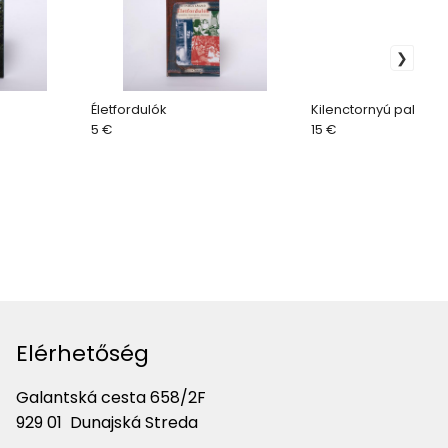
Életfordulók
Kilenctornyú palota
5 €
15 €
Elérhetőség
Galantská cesta 658/2F
929 01 Dunajská Streda