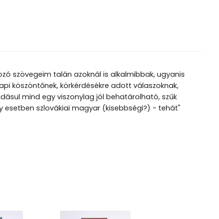
kozó szövegeim talán azoknál is alkalmibbak, ugyanis
napi köszöntőnek, körkérdésékre adott válaszoknak,
adásul mind egy viszonylag jól behatárolható, szűk
y esetben szlovákiai magyar (kisebbségi?) - tehát"