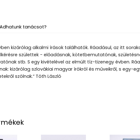
Adhatunk tanácsot?
ben kizárólag alkalmi írások találhatók. Ráadásul, az itt sora
 felkérésre születtek - előadásnak, kötetbemutatónak, születés
tónak stb. S egy kivételével az elmúlt tíz-tizenegy évben. Rá
k: kizárólag szlovákiai magyar írókról és műveikről, s egy-eg
tekről szólnak.“ Tóth László
rmékek