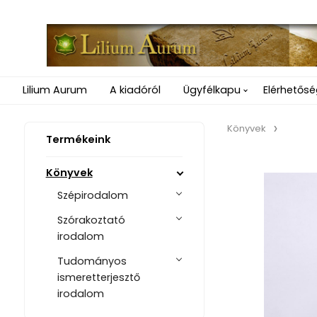
Lilium Aurum
A kiadóról
Ügyfélkapu
Elérhetős
Könyvek
Termékeink
Könyvek
Szépirodalom
Szórakoztató
irodalom
Tudományos
ismeretterjesztő
irodalom