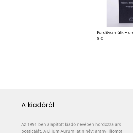
Fordítva múlik – er
8 €
A kiadóról
Az 1991-ben alapított kiadó nevében hordozza ars
poeticáját. A Lilium Aurum latin név: arany liliomot