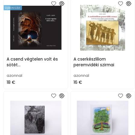
ÚjDONSÁG
A csend végtelen volt és
A cserkészliliom
sötét...
peremvidéki szirmai
azonnal
azonnal
18 €
16 €