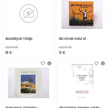
Akadályok földje
Aki útnak indul el
azonnal
azonnal
18 €
12 €
Alchymisti Atlantiku
Alkotóként minden addig