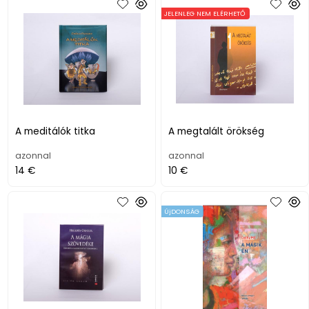
JELENLEG NEM ELÉRHETŐ
A meditálók titka
A megtalált örökség
azonnal
azonnal
14 €
10 €
ÚjDONSÁG