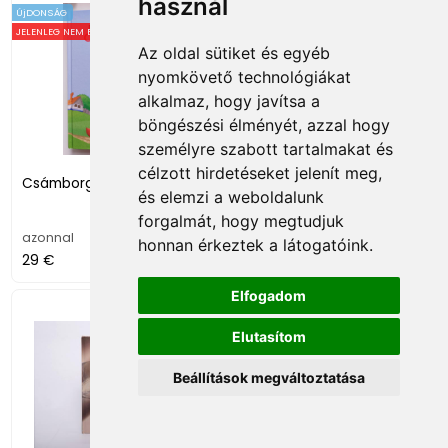
használ
ÚjDONSÁG
JELENLEG NEM ELÉRHETŐ
Az oldal sütiket és egyéb
nyomkövető technológiákat
alkalmaz, hogy javítsa a
böngészési élményét, azzal hogy
személyre szabott tartalmakat és
célzott hirdetéseket jelenít meg,
Csámborgó
Dervisruhában Közép-
és elemzi a weboldalunk
Ázsián át
forgalmát, hogy megtudjuk
azonnal
azonnal
honnan érkeztek a látogatóink.
29 €
15 €
Elfogadom
NÉGYNYELVŰ
Elutasítom
Beállítások megváltoztatása