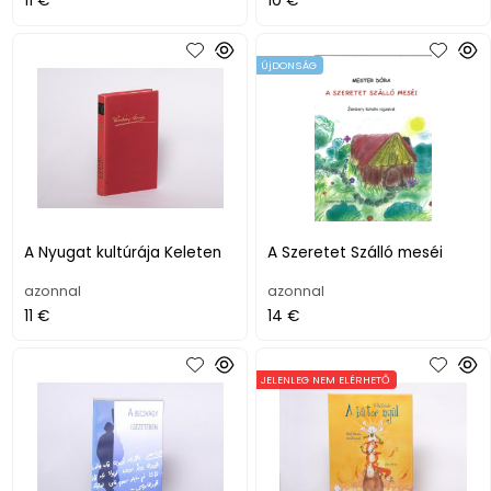
11 €
10 €
ÚjDONSÁG
A Nyugat kultúrája Keleten
A Szeretet Szálló meséi
azonnal
azonnal
11 €
14 €
JELENLEG NEM ELÉRHETŐ