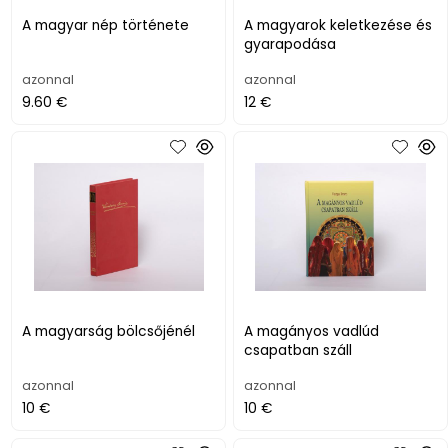
A magyar nép története
A magyarok keletkezése és
gyarapodása
azonnal
azonnal
9.60 €
12 €
A magyarság bölcsőjénél
A magányos vadlúd
csapatban száll
azonnal
azonnal
10 €
10 €