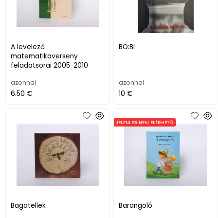
A levelező
BO:BI
matematikaverseny
feladatsorai 2005-2010
azonnal
azonnal
6.50 €
10 €
JELENLEG NEM ELÉRHETŐ
Bagatellek
Barangoló