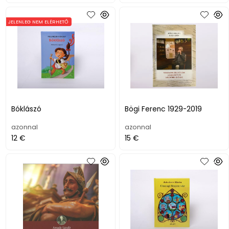
JELENLEG NEM ELÉRHETŐ
Bóklászó
Bögi Ferenc 1929-2019
azonnal
azonnal
12 €
15 €