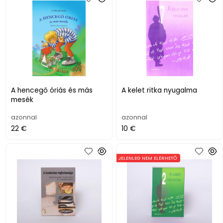
A hencegő óriás és más
A kelet ritka nyugalma
mesék
azonnal
azonnal
22 €
10 €
JELENLEG NEM ELÉRHETŐ