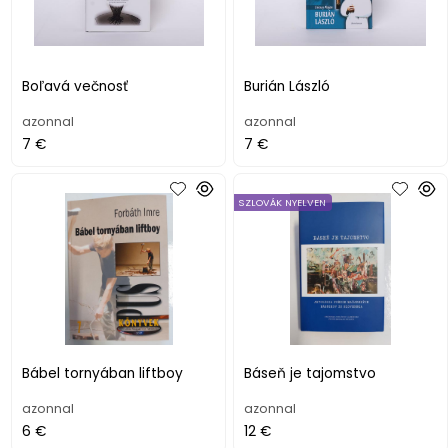
Boľavá večnosť
Burián László
azonnal
azonnal
7 €
7 €
SZLOVÁK NYELVEN
Bábel tornyában liftboy
Báseň je tajomstvo
azonnal
azonnal
6 €
12 €