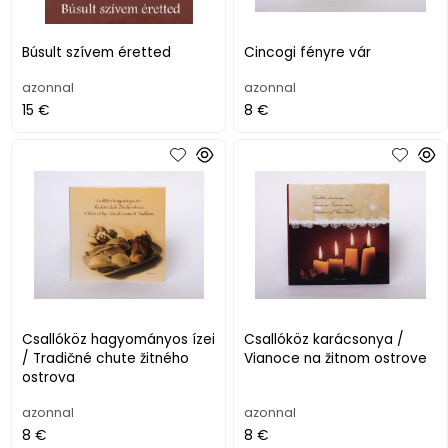
Búsult szívem éretted
Cincogi fényre vár
azonnal
azonnal
15 €
8 €
Csallóköz hagyományos ízei
Csallóköz karácsonya /
/ Tradičné chute žitného
Vianoce na žitnom ostrove
ostrova
azonnal
azonnal
8 €
8 €