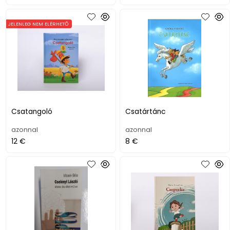
JELENLEG NEM ELÉRHETŐ
Csatangoló
Csatártánc
azonnal
azonnal
12 €
8 €