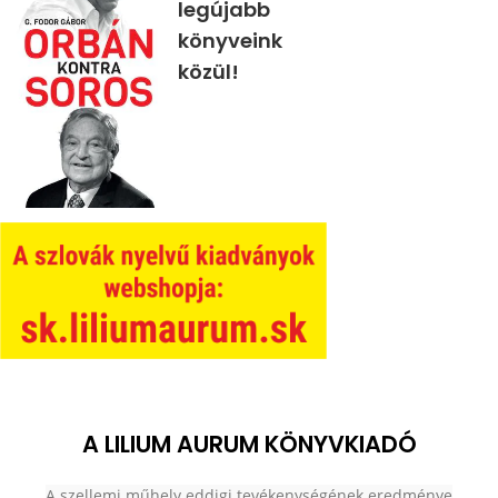
legújabb
könyveink
közül!
A LILIUM AURUM KÖNYVKIADÓ
A szellemi műhely eddigi tevékenységének eredménye