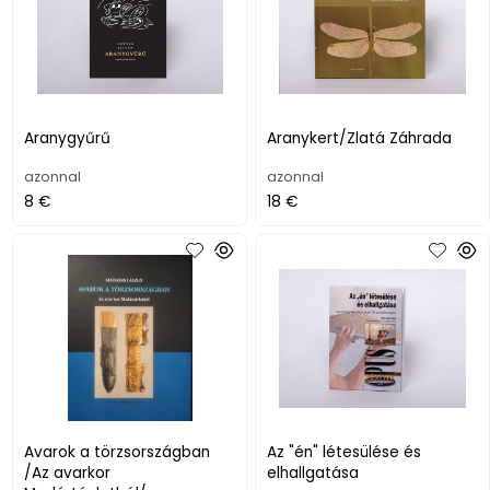
Aranygyűrű
Aranykert/Zlatá Záhrada
azonnal
azonnal
8 €
18 €
Avarok a törzsországban
Az "én" létesülése és
/Az avarkor
elhallgatása