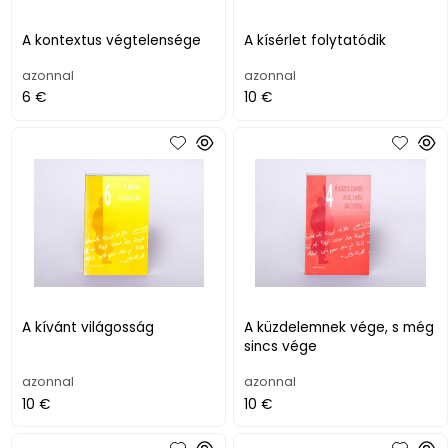
A kontextus végtelensége
A kísérlet folytatódik
azonnal
azonnal
6 €
10 €
A kívánt világosság
A küzdelemnek vége, s még
sincs vége
azonnal
azonnal
10 €
10 €