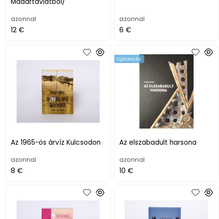
Madártávlatból/
azonnal
azonnal
12 €
6 €
ÚjDONSÁG
Az 1965-ös árvíz Kulcsodon
Az elszabadult harsona
azonnal
azonnal
8 €
10 €