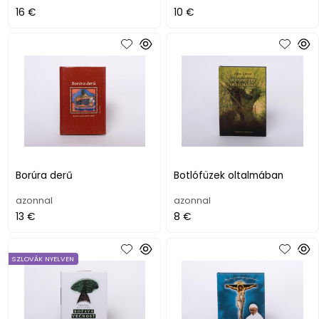
16 €
10 €
Borúra derű
Botlófüzek oltalmában
azonnal
azonnal
13 €
8 €
SZLOVÁK NYELVEN