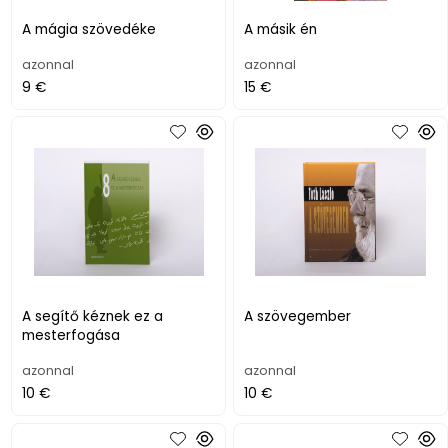
A mágia szövedéke
A másik én
azonnal
azonnal
9 €
15 €
A segítő kéznek ez a
A szövegember
mesterfogása
azonnal
azonnal
10 €
10 €