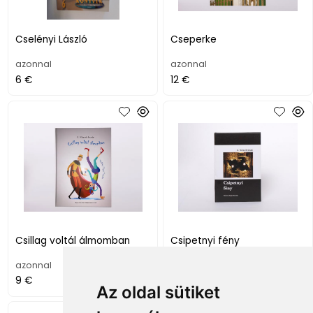
Cselényi László
Cseperke
azonnal
azonnal
6 €
12 €
Csillag voltál álmomban
Csipetnyi fény
azonnal
azonnal
9 €
8 €
Az oldal sütiket