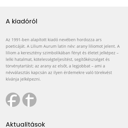
A kiadóról
Az 1991-ben alapított kiadó nevében hordozza ars
poeticáját. A Lilium Aurum latin név: arany liliomot jelent. A
liliom a keresztény szimbolikában fényt és életet jelképez –
lelki hatalmat, kötelességteljesítést, segítőkészséget és
törvénytartást; az arany az elsőt, a legjobbat – ami a
névválasztás kapcsán az ilyen érdemekre való törekvést
kívánja jelképezni.
Aktualitások