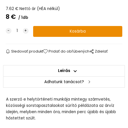
7.62
€
Nettó ár (HÉA nélkül)
8
€
1db
Sledovať produkt
Pridať do obľúbených
Zdielať
Leírás
Adhatunk tanácsot?
A szerző e helytörténeti munkája mintegy számvetés,
közösségi sorstapasztalaokat sűrítő példázata az árvíz
idején, melyben minden óra, minden perc újabb és újabb
hőstettet szült.