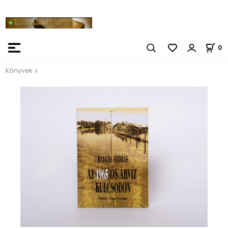
0
Könyvek