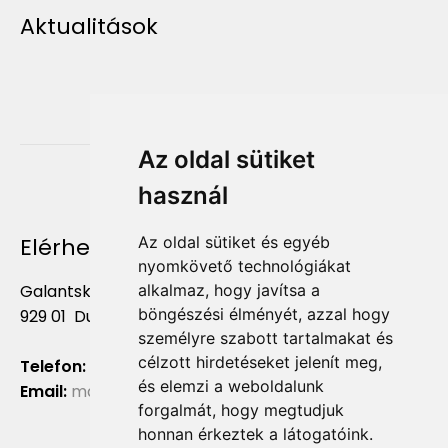
Aktualitások
Az oldal sütiket
használ
Elérhetőség
Az oldal sütiket és egyéb
nyomkövető technológiákat
Galantská cesta 658/2F
alkalmaz, hogy javítsa a
böngészési élményét, azzal hogy
929 01 Dunajská Streda
személyre szabott tartalmakat és
célzott hirdetéseket jelenít meg,
Telefon:
+421 903 724 781
és elemzi a weboldalunk
Email:
marketing@liliumaurum.sk
forgalmát, hogy megtudjuk
honnan érkeztek a látogatóink.