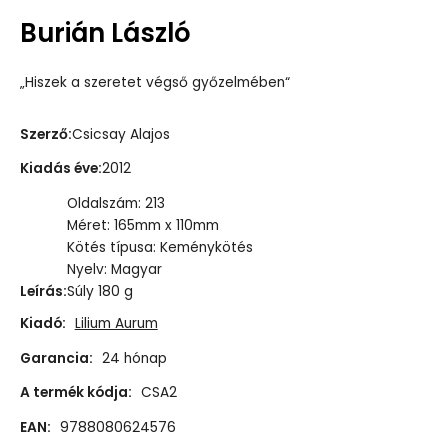
Burián László
„Hiszek a szeretet végső győzelmében“
Szerző
:
Csicsay Alajos
Kiadás éve
:
2012
Oldalszám: 213
Méret: 165mm x 110mm
Kötés típusa: Keménykötés
Nyelv: Magyar
Leírás
:
Súly 180 g
Kiadó:
Lilium Aurum
Garancia:
24 hónap
A termék kódja:
CSA2
EAN:
9788080624576