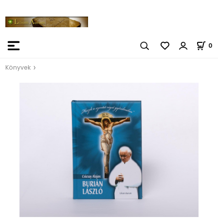
0
Könyvek