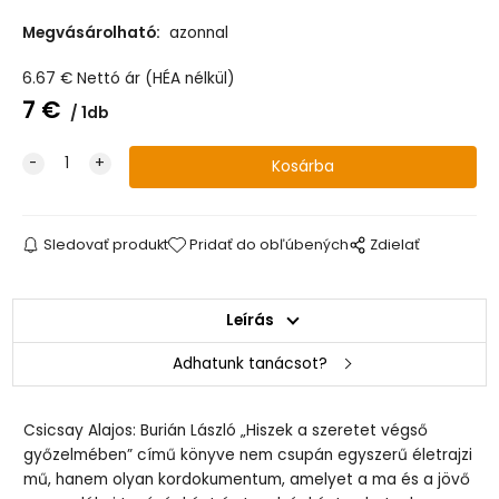
Megvásárolható:
azonnal
6.67
€
Nettó ár (HÉA nélkül)
7
€
1db
Sledovať produkt
Pridať do obľúbených
Zdielať
Leírás
Adhatunk tanácsot?
Csicsay Alajos: Burián László „Hiszek a szeretet végső
győzelmében” című könyve nem csupán egyszerű életrajzi
mű, hanem olyan kordokumentum, amelyet a ma és a jövő