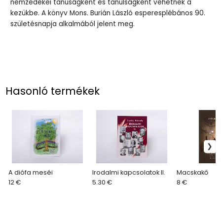
nemzedékei tanúságként és tanulságként vehetnek a
kezükbe. A könyv Mons. Burián László esperesplébános 90.
születésnapja alkalmából jelent meg.
Hasonló termékek
A diófa meséi
Irodalmi kapcsolatok II.
Macskakő
12 €
5.30 €
8 €