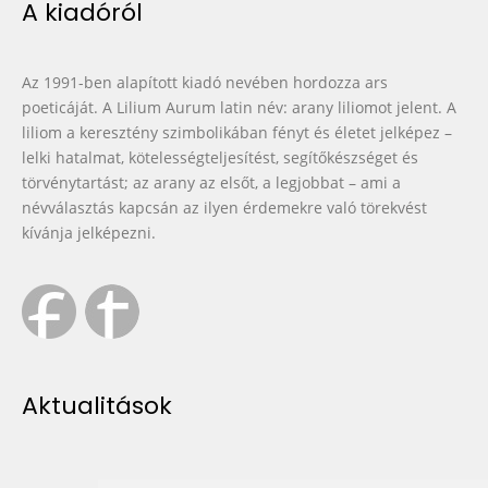
A kiadóról
Az 1991-ben alapított kiadó nevében hordozza ars
poeticáját. A Lilium Aurum latin név: arany liliomot jelent. A
liliom a keresztény szimbolikában fényt és életet jelképez –
lelki hatalmat, kötelességteljesítést, segítőkészséget és
törvénytartást; az arany az elsőt, a legjobbat – ami a
névválasztás kapcsán az ilyen érdemekre való törekvést
kívánja jelképezni.
Aktualitások