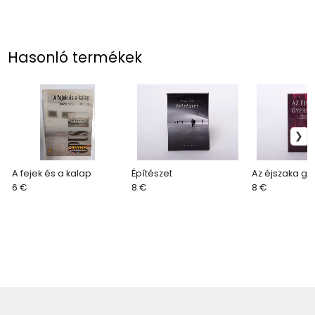
Hasonló termékek
A fejek és a kalap
Építészet
Az éjszaka g
6 €
8 €
8 €