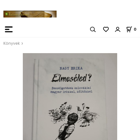
0
Könyvek