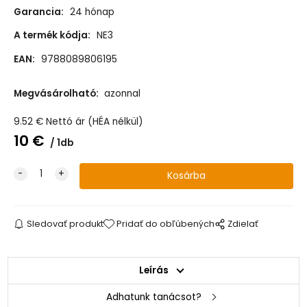
Garancia:
24 hónap
A termék kódja:
NE3
EAN:
9788089806195
Megvásárolható:
azonnal
9.52
€
Nettó ár (HÉA nélkül)
10
€
1db
Sledovať produkt
Pridať do obľúbených
Zdielať
Leírás
Adhatunk tanácsot?