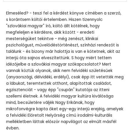
Elmeséled? - teszi fel a kérdést könyve címében a szerző,
s korántsem költői értelemben. Hiszen tizennyolc
"szlovákiai magyar" író, költő állt kötélnek, hogy
megfeleljen e kérdésre, akik között - eredeti
mesterségüket tekintve - még zenészt, klinikai
pszichológust, művelődéstörténészt, színházi rendezőt is
találunk - és bizony már halottja is van e kötetnek, akit az
interjú óta sajnos elveszítettünk. S hogy miért tettem
idézőjelbe a szlovákiai magyar szókapcsolatot? Mert
vannak köztük olyanok, akik nem felvidéki születésűek
(anyaországi, délvidéki, erdélyi), csak épp itt vetették meg
a lábukat, teremtettek otthont, alapítottak családot,
egzisztenciát - vagy épp "csupán" kutatója az itteni
szellemi életnek. A felvidéki magyar kultúra kiválósága
mind, becsületére váljék Nagy Erikának, hogy
mikrofonvégre kapta őket egy-egy interjú erejéig, amelyek
a felvidéki Előretolt Helyőrség című irodalmi-kulturális
mellékletben láttak először napvilágot az elműlt másfél
évben.