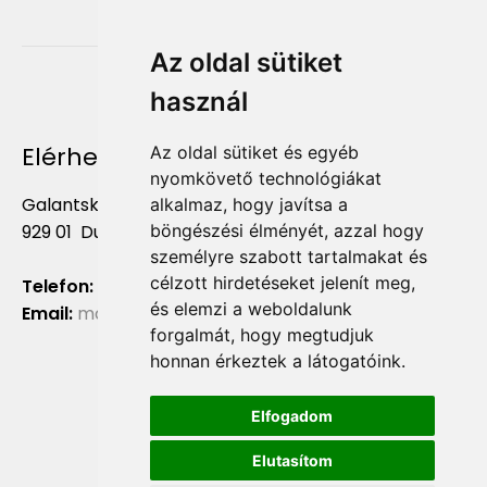
Az oldal sütiket
használ
Elérhetőség
Az oldal sütiket és egyéb
nyomkövető technológiákat
Galantská cesta 658/2F
alkalmaz, hogy javítsa a
böngészési élményét, azzal hogy
929 01 Dunajská Streda
személyre szabott tartalmakat és
célzott hirdetéseket jelenít meg,
Telefon:
+421 903 724 781
és elemzi a weboldalunk
Email:
marketing@liliumaurum.sk
forgalmát, hogy megtudjuk
honnan érkeztek a látogatóink.
Elfogadom
Elutasítom