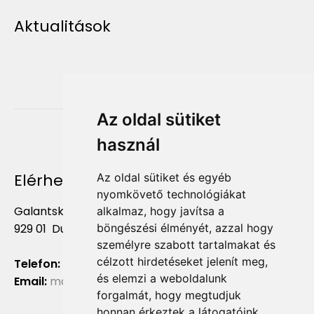
Aktualitások
Az oldal sütiket
használ
Elérhetőség
Az oldal sütiket és egyéb
nyomkövető technológiákat
Galantská cesta 658/2F
alkalmaz, hogy javítsa a
böngészési élményét, azzal hogy
929 01 Dunajská Streda
személyre szabott tartalmakat és
célzott hirdetéseket jelenít meg,
Telefon:
+421 903 724 781
és elemzi a weboldalunk
Email:
marketing@liliumaurum.sk
forgalmát, hogy megtudjuk
honnan érkeztek a látogatóink.