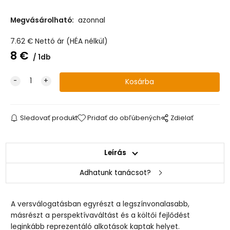
Megvásárolható:
azonnal
7.62
€
Nettó ár (HÉA nélkül)
8
€
1db
Sledovať produkt
Pridať do obľúbených
Zdielať
Leírás
Adhatunk tanácsot?
A versválogatásban egyrészt a legszínvonalasabb,
másrészt a perspektívaváltást és a költői fejlődést
leginkább reprezentáló alkotások kaptak helyet.