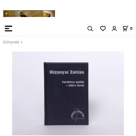
0
Könyvek