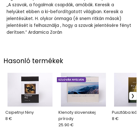
„A szavak, a fogalmak csapdák, amőbák. Keresik a
helyüket ebben a ki-befordítgatott világban. Keresik a
jelentésüket. H. olykor önmaga (é snem ritkán mások)
jelentését is felhasználja , hogy a szavak jelentésére fényt
derítsen.” Ardamica Zorán
Hasonló termékek
SZLOVÁK NYELVEN
Csipetnyi fény
Klenoty slovenskej
Pusztába kiál
8 €
prírody
8 €
25.90 €