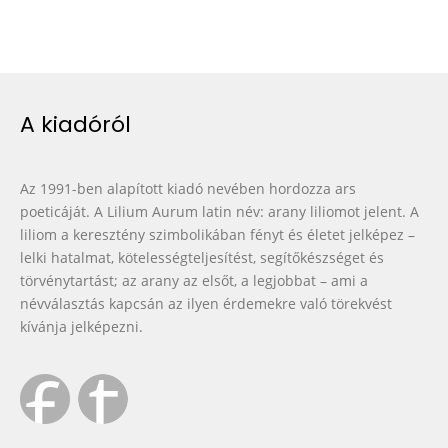
A kiadóról
Az 1991-ben alapított kiadó nevében hordozza ars
poeticáját. A Lilium Aurum latin név: arany liliomot jelent. A
liliom a keresztény szimbolikában fényt és életet jelképez –
lelki hatalmat, kötelességteljesítést, segítőkészséget és
törvénytartást; az arany az elsőt, a legjobbat – ami a
névválasztás kapcsán az ilyen érdemekre való törekvést
kívánja jelképezni.