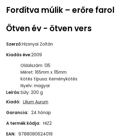
Fordítva múlik – erőre farol
Ötven év - ötven vers
Szerző
:
Hizsnyai Zoltán
Kiadás éve
:
2009
Oldalszám: 135
Méret: 165mm x 115mm
Kötés típusa: Keménykötés
Nyelv: magyar
Leírás
:
Súly: 200 g
Kiadó:
Lilium Aurum
Garancia:
24 hónap
A termék kódja:
HIZ2
EAN:
9788080624019