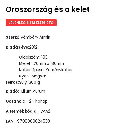
Oroszország és a kelet
JELENLEG NEM ELÉRHETŐ
Szerző
:
Vámbéry Ármin
Kiadás éve
:
2012
Oldalszám: 193
Méret: 120mm x 180mm
Kötés típusa: Keménykötés
Nyelv: Magyar
Leírás
:
Súly: 300 g
Kiadó:
Lilium Aurum
Garancia:
24 hónap
A termék kódja:
VAA2
EAN:
9788080624538