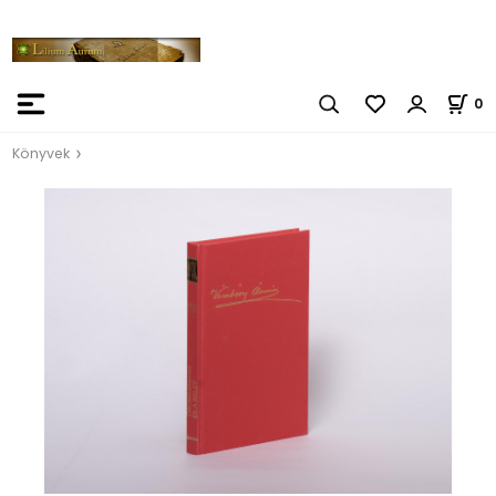
0
Könyvek