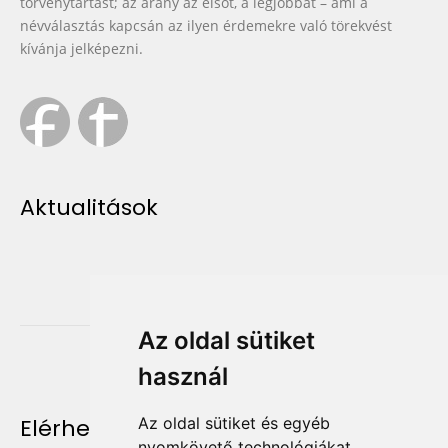
törvénytartást; az arany az elsőt, a legjobbat – ami a
névválasztás kapcsán az ilyen érdemekre való törekvést
kívánja jelképezni.
Aktualitások
Az oldal sütiket
használ
Elérhetőség
Az oldal sütiket és egyéb
nyomkövető technológiákat