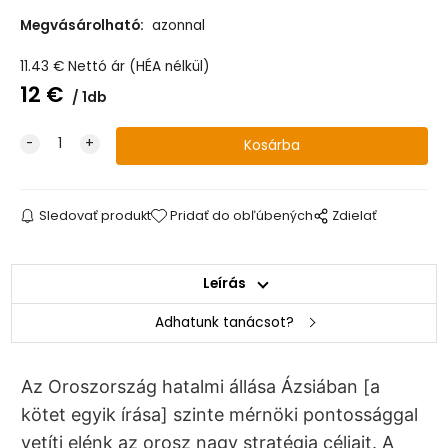
Megvásárolható:
azonnal
11.43
€
Nettó ár (HÉA nélkül)
12
€
1db
Sledovať produkt
Pridať do obľúbených
Zdielať
Leírás
Adhatunk tanácsot?
Az Oroszország hatalmi állása Ázsiában [a
kötet egyik írása] szinte mérnöki pontossággal
vetíti elénk az orosz nagy stratégia céljait. A