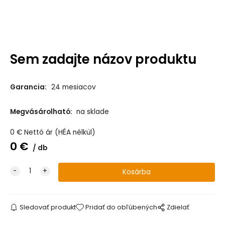
Sem zadajte názov produktu
Garancia:
24 mesiacov
Megvásárolható:
na sklade
0
€
Nettó ár (HÉA nélkül)
0
€
db
Sledovať produkt
Pridať do obľúbených
Zdielať