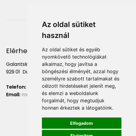
Az oldal sütiket
használ
Elérhetőség
Az oldal sütiket és egyéb
nyomkövető technológiákat
Galantská cesta 658/2F
alkalmaz, hogy javítsa a
böngészési élményét, azzal hogy
929 01 Dunajská Streda
személyre szabott tartalmakat és
célzott hirdetéseket jelenít meg,
Telefon:
+421 903 724 781
és elemzi a weboldalunk
Email:
marketing@liliumaurum.sk
forgalmát, hogy megtudjuk
honnan érkeztek a látogatóink.
Elfogadom
Elutasítom