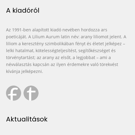
A kiadóról
Az 1991-ben alapított kiadó nevében hordozza ars
poeticáját. A Lilium Aurum latin név: arany liliomot jelent. A
liliom a keresztény szimbolikában fényt és életet jelképez –
lelki hatalmat, kötelességteljesítést, segítőkészséget és
törvénytartást; az arany az elsőt, a legjobbat – ami a
névválasztás kapcsán az ilyen érdemekre való törekvést
kívánja jelképezni.
Aktualitások