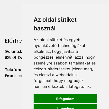
Az oldal sütiket
használ
Elérhetőség
Az oldal sütiket és egyéb
nyomkövető technológiákat
Galantská cesta 658/2F
alkalmaz, hogy javítsa a
böngészési élményét, azzal hogy
929 01 Dunajská Streda
személyre szabott tartalmakat és
célzott hirdetéseket jelenít meg,
Telefon:
+421 903 724 781
és elemzi a weboldalunk
Email:
marketing@liliumaurum.sk
forgalmát, hogy megtudjuk
honnan érkeztek a látogatóink.
Elfogadom
Elutasítom