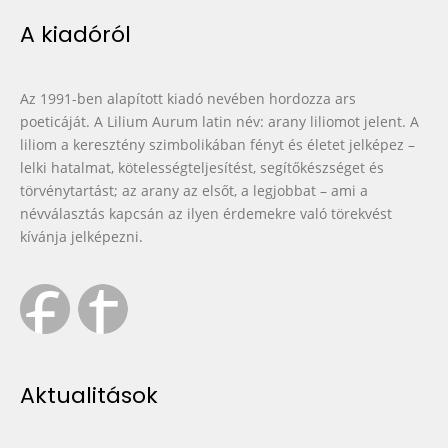
A kiadóról
Az 1991-ben alapított kiadó nevében hordozza ars
poeticáját. A Lilium Aurum latin név: arany liliomot jelent. A
liliom a keresztény szimbolikában fényt és életet jelképez –
lelki hatalmat, kötelességteljesítést, segítőkészséget és
törvénytartást; az arany az elsőt, a legjobbat – ami a
névválasztás kapcsán az ilyen érdemekre való törekvést
kívánja jelképezni.
Aktualitások