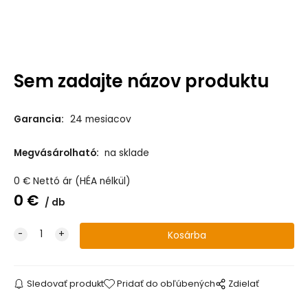
Sem zadajte názov produktu
Garancia:
24 mesiacov
Megvásárolható:
na sklade
0
€
Nettó ár (HÉA nélkül)
0
€
db
Sledovať produkt
Pridať do obľúbených
Zdielať