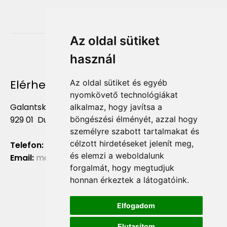
Az oldal sütiket
használ
Elérhetőség
Az oldal sütiket és egyéb
nyomkövető technológiákat
Galantská cesta 658/2F
alkalmaz, hogy javítsa a
böngészési élményét, azzal hogy
929 01 Dunajská Streda
személyre szabott tartalmakat és
célzott hirdetéseket jelenít meg,
Telefon:
+421 903 724 781
és elemzi a weboldalunk
Email:
marketing@liliumaurum.sk
forgalmát, hogy megtudjuk
honnan érkeztek a látogatóink.
Elfogadom
Elutasítom