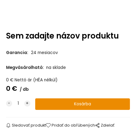
Sem zadajte názov produktu
Garancia:
24 mesiacov
Megvásárolható:
na sklade
0
€
Nettó ár (HÉA nélkül)
0
€
db
Sledovať produkt
Pridať do obľúbených
Zdielať