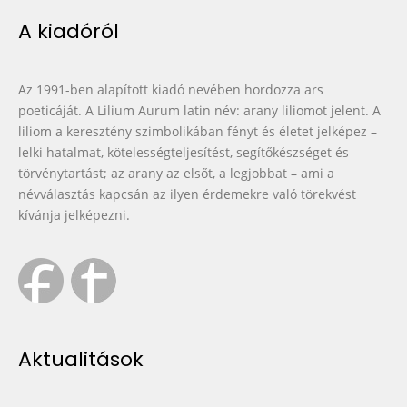
A kiadóról
Az 1991-ben alapított kiadó nevében hordozza ars
poeticáját. A Lilium Aurum latin név: arany liliomot jelent. A
liliom a keresztény szimbolikában fényt és életet jelképez –
lelki hatalmat, kötelességteljesítést, segítőkészséget és
törvénytartást; az arany az elsőt, a legjobbat – ami a
névválasztás kapcsán az ilyen érdemekre való törekvést
kívánja jelképezni.
Aktualitások