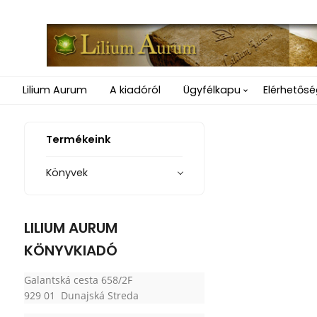
Lilium Aurum
A kiadóról
Ügyfélkapu
Elérhetős
Termékeink
Könyvek
LILIUM AURUM
KÖNYVKIADÓ
Galantská cesta 658/2F
929 01 Dunajská Streda