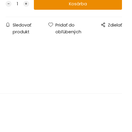
Sledovať
Pridať do
Zdielať
produkt
obľúbených