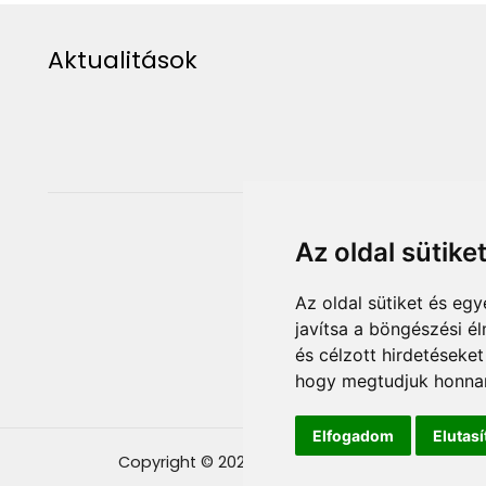
Aktualitások
Az oldal sütike
Az oldal sütiket és e
javítsa a böngészési é
és célzott hirdetéseket
hogy megtudjuk honnan
Elfogadom
Elutas
Copyright © 2021, liliumaurum.sk