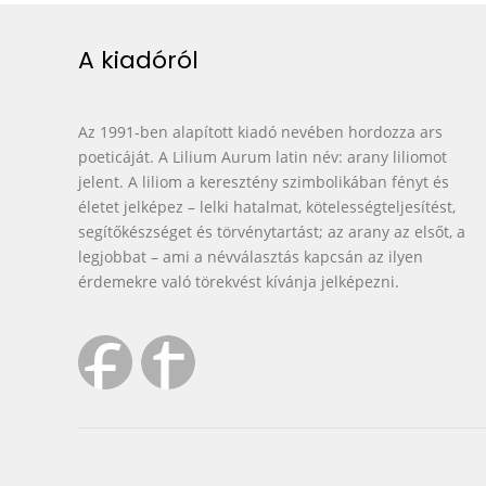
A kiadóról
Az 1991-ben alapított kiadó nevében hordozza ars
poeticáját. A Lilium Aurum latin név: arany liliomot
jelent. A liliom a keresztény szimbolikában fényt és
életet jelképez – lelki hatalmat, kötelességteljesítést,
segítőkészséget és törvénytartást; az arany az elsőt, a
legjobbat – ami a névválasztás kapcsán az ilyen
érdemekre való törekvést kívánja jelképezni.