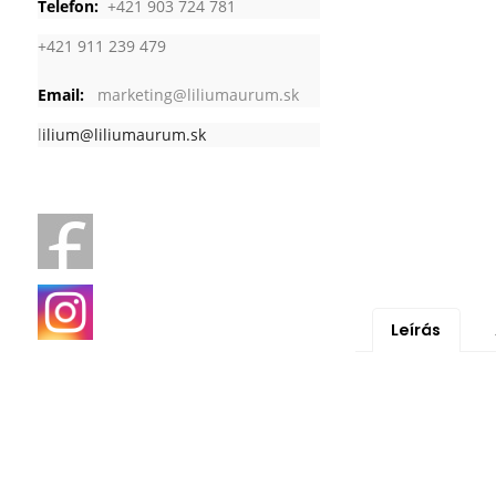
Telefon:
+421 903 724 781
+421 911 239 479
Email:
marketing@liliumaurum.sk
l
ilium@liliumaurum.sk
Leírás