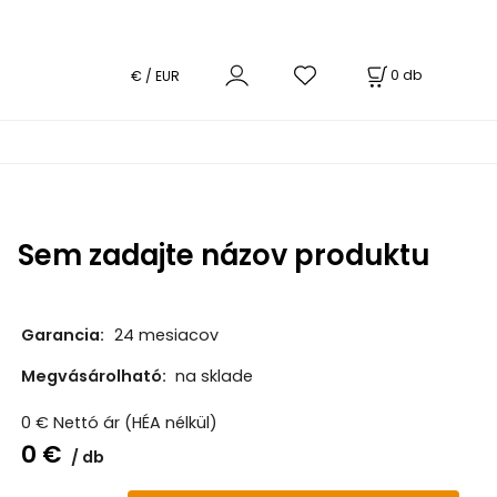
0
db
€ / EUR
Sem zadajte názov produktu
Garancia:
24 mesiacov
Megvásárolható:
na sklade
0
€
Nettó ár (HÉA nélkül)
0
€
db