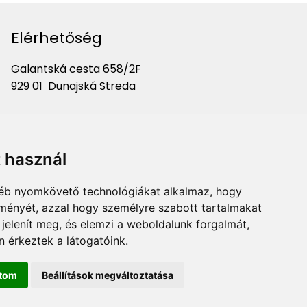
Elérhetőség
Galantská cesta 658/2F
929 01 Dunajská Streda
Telefon:
+421 903 724 781
Email:
marketing@liliumaurum.sk
t használ
gyéb nyomkövető technológiákat alkalmaz, hogy
lményét, azzal hogy személyre szabott tartalmakat
 jelenít meg, és elemzi a weboldalunk forgalmát,
 érkeztek a látogatóink.
ítom
Beállítások megváltoztatása