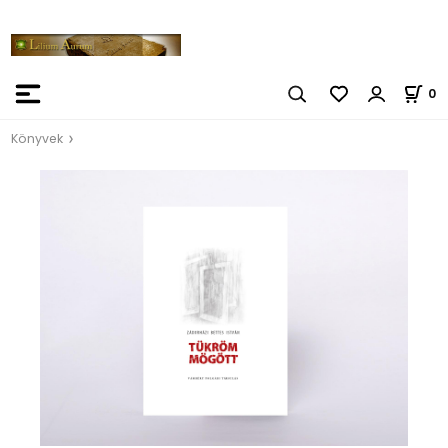
0
Könyvek