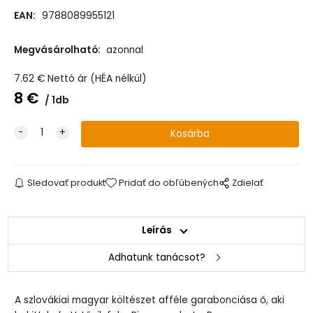
EAN:
9788089955121
Megvásárolható:
azonnal
7.62
€
Nettó ár (HÉA nélkül)
8
€
1db
Sledovať produkt
Pridať do obľúbených
Zdielať
Leírás
Adhatunk tanácsot?
A szlovákiai magyar költészet afféle garabonciása ő, aki