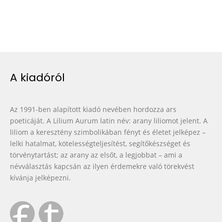
A kiadóról
Az 1991-ben alapított kiadó nevében hordozza ars
poeticáját. A Lilium Aurum latin név: arany liliomot jelent. A
liliom a keresztény szimbolikában fényt és életet jelképez –
lelki hatalmat, kötelességteljesítést, segítőkészséget és
törvénytartást; az arany az elsőt, a legjobbat – ami a
névválasztás kapcsán az ilyen érdemekre való törekvést
kívánja jelképezni.