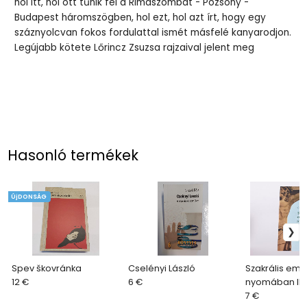
hol itt, hol ott tűnik fel a Rimaszombat - Pozsony -
Budapest háromszögben, hol ezt, hol azt írt, hogy egy
száznyolcvan fokos fordulattal ismét másfelé kanyarodjon.
Legújabb kötete Lőrincz Zsuzsa rajzaival jelent meg
Hasonló termékek
ÚjDONSÁG
Spev škovránka
Cselényi László
Szakrális eml
12 €
6 €
nyomában II.
7 €