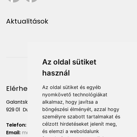
Aktualitások
Az oldal sütiket
használ
Elérhetőség
Az oldal sütiket és egyéb
nyomkövető technológiákat
Galantská cesta 658/2F
alkalmaz, hogy javítsa a
böngészési élményét, azzal hogy
929 01 Dunajská Streda
személyre szabott tartalmakat és
célzott hirdetéseket jelenít meg,
Telefon:
+421 903 724 781
és elemzi a weboldalunk
Email:
marketing@liliumaurum.sk