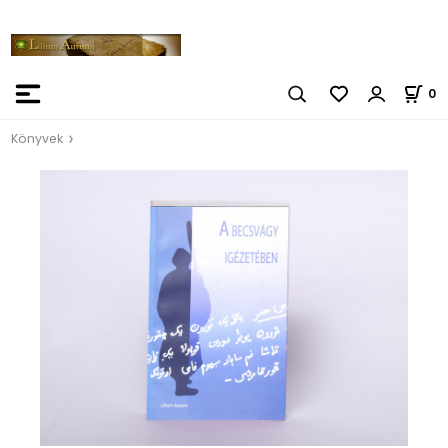
0
Könyvek