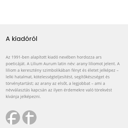
A kiadóról
Az 1991-ben alapított kiadó nevében hordozza ars
poeticáját. A Lilium Aurum latin név: arany liliomot jelent. A
liliom a keresztény szimbolikában fényt és életet jelképez –
lelki hatalmat, kötelességteljesítést, segítőkészséget és
törvénytartást; az arany az elsőt, a legjobbat – ami a
névválasztás kapcsán az ilyen érdemekre való törekvést
kívánja jelképezni.