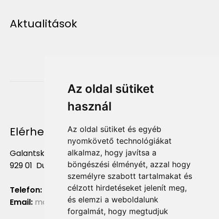
Aktualitások
Az oldal sütiket
használ
Elérhetőség
Az oldal sütiket és egyéb
nyomkövető technológiákat
Galantská cesta 658/2F
alkalmaz, hogy javítsa a
böngészési élményét, azzal hogy
929 01 Dunajská Streda
személyre szabott tartalmakat és
célzott hirdetéseket jelenít meg,
Telefon:
+421 903 724 781
és elemzi a weboldalunk
Email:
marketing@liliumaurum.sk
forgalmát, hogy megtudjuk