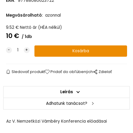
EAN:
97788080623722
Megvásárolható:
azonnal
9.52
€
Nettó ár (HÉA nélkül)
10
€
1db
Sledovať produkt
Pridať do obľúbených
Zdielať
Leírás
Adhatunk tanácsot?
Az V. Nemzetközi Vámbéry Konferencia előadásai