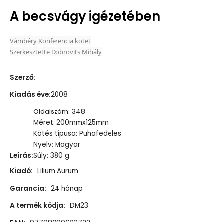
A becsvágy igézetében
Vámbéry Konferencia kötet
Szerkesztette Dobrovits Mihály
Szerző
:
Kiadás éve
:
2008
Oldalszám: 348
Méret: 200mmx125mm
Kötés típusa: Puhafedeles
Nyelv: Magyar
Leírás
:
Súly: 380 g
Kiadó:
Lilium Aurum
Garancia:
24 hónap
A termék kódja:
DM23