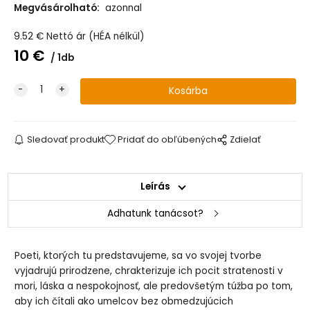
Megvásárolható:
azonnal
9.52
€
Nettó ár (HÉA nélkül)
10
€
1db
Sledovať produkt
Pridať do obľúbených
Zdielať
Leírás
Adhatunk tanácsot?
Poeti, ktorých tu predstavujeme, sa vo svojej tvorbe
vyjadrujú prirodzene, chrakterizuje ich pocit stratenosti v
mori, láska a nespokojnosť, ale predovšetým túžba po tom,
aby ich čítali ako umelcov bez obmedzujúcich