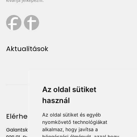
kívánja jelképezni.
Aktualitások
Az oldal sütiket
használ
Elérhetőség
Az oldal sütiket és egyéb
nyomkövető technológiákat
Galantská cesta 658/2F
alkalmaz, hogy javítsa a
böngészési élményét, azzal hogy