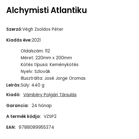
Alchymisti Atlantiku
Szerző
:
Végh Zsoldos Péter
Kiadás éve
:
2021
Oldalszám: 112
Méret: 220mm x 200mm
Kötés típusa: Keménykötés
Nyelv: Szlovák
Illusztrálta: José Jorge Oromas
Leírás
:
Súly: 440 g
Kiadó:
Vámbéry Polgári Társulás
Garancia:
24 hónap
A termék kódja:
VZSP2
EAN:
9788089955374