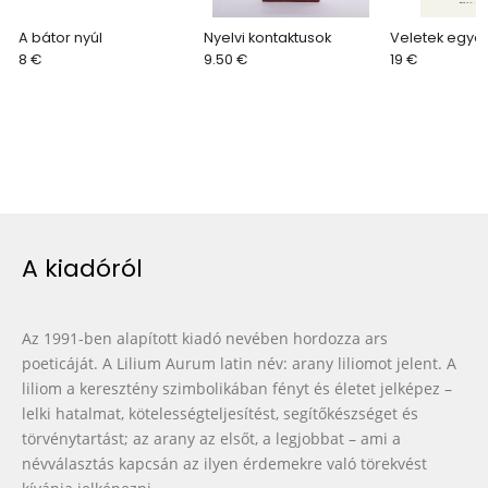
A bátor nyúl
Nyelvi kontaktusok
Veletek egye
8 €
9.50 €
19 €
A kiadóról
Az 1991-ben alapított kiadó nevében hordozza ars
poeticáját. A Lilium Aurum latin név: arany liliomot jelent. A
liliom a keresztény szimbolikában fényt és életet jelképez –
lelki hatalmat, kötelességteljesítést, segítőkészséget és
törvénytartást; az arany az elsőt, a legjobbat – ami a
névválasztás kapcsán az ilyen érdemekre való törekvést