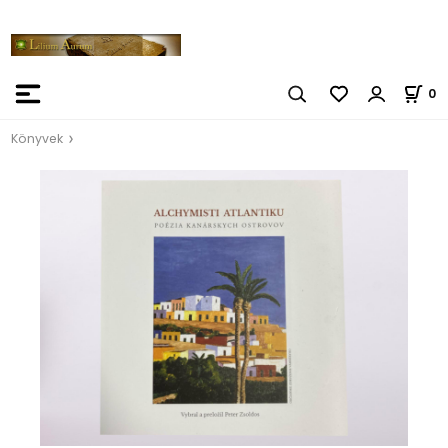
0
Könyvek