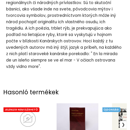
regionálnych či národných prívlastkov. Sú to skutoční
básnici, ako všade inde na svete, pôvodcovia mýtov i
tvorcovia symbolov, prostredníctvom ktorých môže iný
národ pochopiť originalitu ich vlastného osudu, ich
tragédiu. A ich poézia, trblet rýb, je prekvapujúca ako
podľad na lietajúce ryby, ktoré sa vyskytujú v hojnom
počte v blízkosti Kanárskych ostrovov. Hoci každý z tu
uvedených autorov má iný štýl, jazyk a príbeh, na každého
z nich platí staroveké kanárske porekadlo: " En la mirada
de un isleño siempre se ve el mar - V očiach ostrovana
vždy vidno more".
Hasonló termékek
JELENLEG NEM ELÉRHETŐ
ÚjDONSÁG