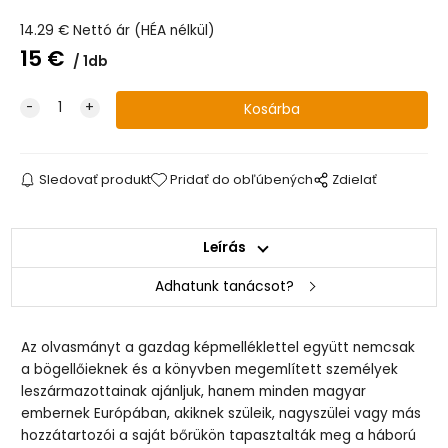
14.29
€
Nettó ár (HÉA nélkül)
15
€
1db
Sledovať produkt
Pridať do obľúbených
Zdielať
Leírás
Adhatunk tanácsot?
Az olvasmányt a gazdag képmelléklettel együtt nemcsak
a bögellőieknek és a könyvben megemlített személyek
leszármazottainak ajánljuk, hanem minden magyar
embernek Európában, akiknek szüleik, nagyszülei vagy más
hozzátartozói a saját bőrükön tapasztalták meg a háború