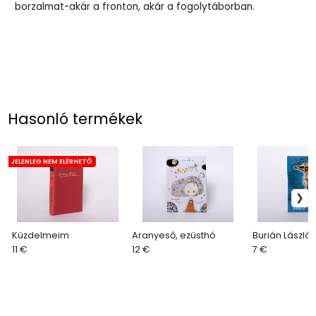
borzalmat-akár a fronton, akár a fogolytáborban.
Hasonló termékek
JELENLEG NEM ELÉRHETŐ
Küzdelmeim
Aranyeső, ezüsthó
Burián László
11 €
12 €
7 €