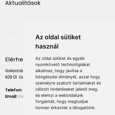
Aktualitások
Az oldal sütiket
használ
Elérhetőség
Az oldal sütiket és egyéb
nyomkövető technológiákat
Galantská cesta 658/2F
alkalmaz, hogy javítsa a
böngészési élményét, azzal hogy
929 01 Dunajská Streda
személyre szabott tartalmakat és
célzott hirdetéseket jelenít meg,
Telefon:
+421 903 724 781
és elemzi a weboldalunk
Email:
marketing@liliumaurum.sk
forgalmát, hogy megtudjuk
honnan érkeztek a látogatóink.