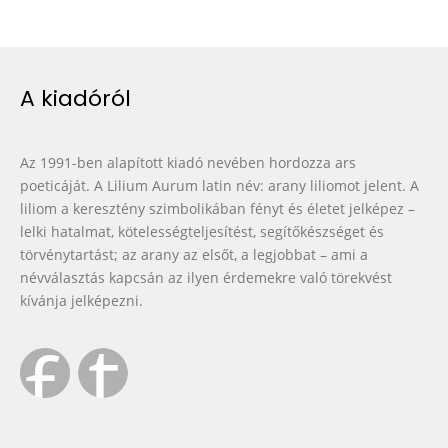
A kiadóról
Az 1991-ben alapított kiadó nevében hordozza ars
poeticáját. A Lilium Aurum latin név: arany liliomot jelent. A
liliom a keresztény szimbolikában fényt és életet jelképez –
lelki hatalmat, kötelességteljesítést, segítőkészséget és
törvénytartást; az arany az elsőt, a legjobbat – ami a
névválasztás kapcsán az ilyen érdemekre való törekvést
kívánja jelképezni.