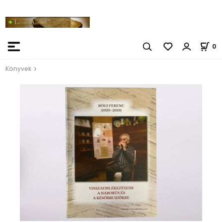
0
Könyvek