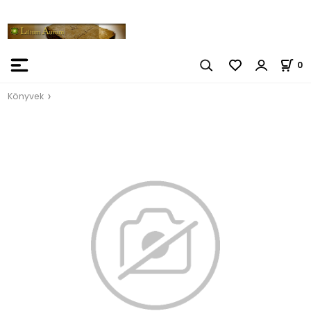
0
Könyvek