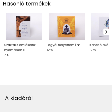
Hasonló termékek
Szakrális emlékeink
Legyél helyettem ÉN!
Kancsólakó k
nyomában III.
12 €
12 €
7 €
A kiadóról