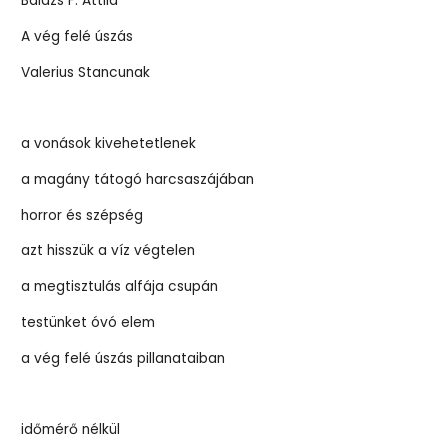
Balázs F. Attila
A vég felé úszás
Valerius Stancunak
a vonások kivehetetlenek
a magány tátogó harcsaszájában
horror és szépség
azt hisszük a víz végtelen
a megtisztulás alfája csupán
testünket óvó elem
a vég felé úszás pillanataiban
időmérő nélkül