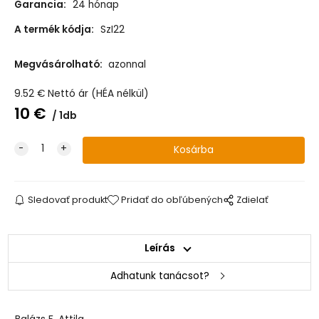
Garancia:
24 hónap
A termék kódja:
SzI22
Megvásárolható:
azonnal
9.52
€
Nettó ár (HÉA nélkül)
10
€
1db
Sledovať produkt
Pridať do obľúbených
Zdielať
Leírás
Adhatunk tanácsot?