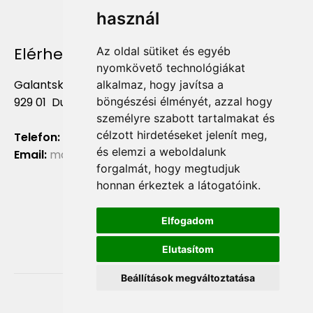
használ
Elérhetőség
Az oldal sütiket és egyéb
nyomkövető technológiákat
Galantská cesta 658/2F
alkalmaz, hogy javítsa a
böngészési élményét, azzal hogy
929 01 Dunajská Streda
személyre szabott tartalmakat és
célzott hirdetéseket jelenít meg,
Telefon:
+421 903 724 781
és elemzi a weboldalunk
Email:
marketing@liliumaurum.sk
forgalmát, hogy megtudjuk
honnan érkeztek a látogatóink.
Elfogadom
Elutasítom
Beállítások megváltoztatása
Copyright © 2021, liliumaurum.sk