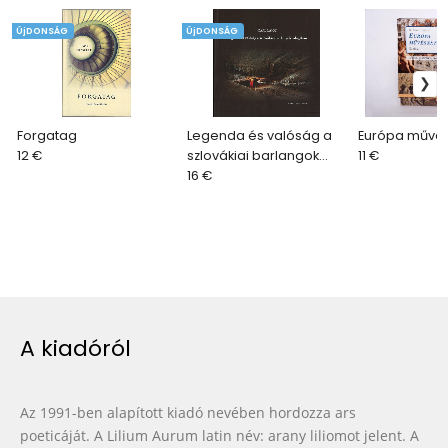
ÚjDONSÁG
ÚjDONSÁG
Forgatag
Legenda és valóság a
Európa művész
12 €
szlovákiai barlangok
11 €
világában
16 €
A kiadóról
Az 1991-ben alapított kiadó nevében hordozza ars
poeticáját. A Lilium Aurum latin név: arany liliomot jelent. A