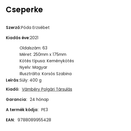
Cseperke
Szerző
:
Póda Erzsébet
Kiadás éve
:
2021
Oldalszám: 63
Méret: 250mm x 175mm
Kötés típusa: Keménykötés
Nyelv: Magyar
Illusztrálta: Korsós Szabina
Leírás
:
Súly: 400 g
Kiadó:
Vámbéry Polgári Társulás
Garancia:
24 hónap
A termék kódja:
PE3
EAN:
9788089955428