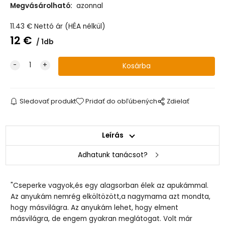
Megvásárolható:
azonnal
11.43
€
Nettó ár (HÉA nélkül)
12
€
1db
Sledovať produkt
Pridať do obľúbených
Zdielať
Leírás
Adhatunk tanácsot?
"Cseperke vagyok,és egy alagsorban élek az apukámmal.
Az anyukám nemrég elköltözött,a nagymama azt mondta,
hogy másvilágra. Az anyukám lehet, hogy elment
másvilágra, de engem gyakran meglátogat. Volt már