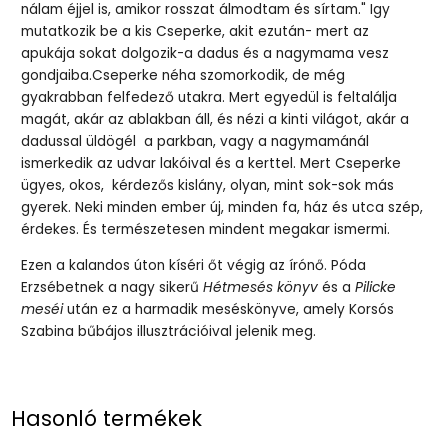
nálam éjjel is, amikor rosszat álmodtam és sírtam." Igy
mutatkozik be a kis Cseperke, akit ezután- mert az
apukája sokat dolgozik-a dadus és a nagymama vesz
gondjaiba.Cseperke néha szomorkodik, de még
gyakrabban felfedező utakra. Mert egyedül is feltalálja
magát, akár az ablakban áll, és nézi a kinti világot, akár a
dadussal üldögél a parkban, vagy a nagymamánál
ismerkedik az udvar lakóival és a kerttel. Mert Cseperke
ügyes, okos, kérdezős kislány, olyan, mint sok-sok más
gyerek. Neki minden ember új, minden fa, ház és utca szép,
érdekes. És természetesen mindent megakar ismermi.
Ezen a kalandos úton kíséri őt végig az írónő. Póda
Erzsébetnek a nagy sikerű
Hétmesés könyv
és a
Pilicke
meséi
után ez a harmadik meséskönyve, amely Korsós
Szabina bűbájos illusztrációival jelenik meg.
Hasonló termékek