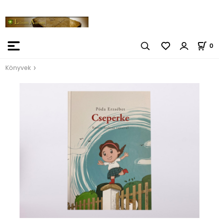
0
Könyvek