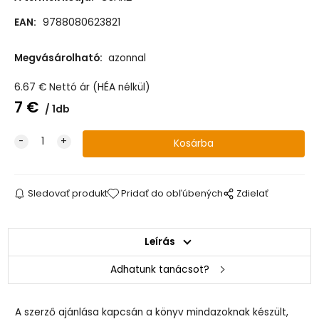
EAN:
9788080623821
Megvásárolható:
azonnal
6.67
€
Nettó ár (HÉA nélkül)
7
€
1db
Sledovať produkt
Pridať do obľúbených
Zdielať
Leírás
Adhatunk tanácsot?
A szerző ajánlása kapcsán a könyv mindazoknak készült,