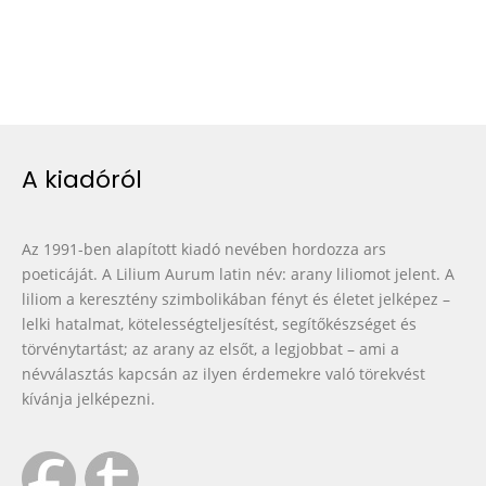
A kiadóról
Az 1991-ben alapított kiadó nevében hordozza ars
poeticáját. A Lilium Aurum latin név: arany liliomot jelent. A
liliom a keresztény szimbolikában fényt és életet jelképez –
lelki hatalmat, kötelességteljesítést, segítőkészséget és
törvénytartást; az arany az elsőt, a legjobbat – ami a
névválasztás kapcsán az ilyen érdemekre való törekvést
kívánja jelképezni.