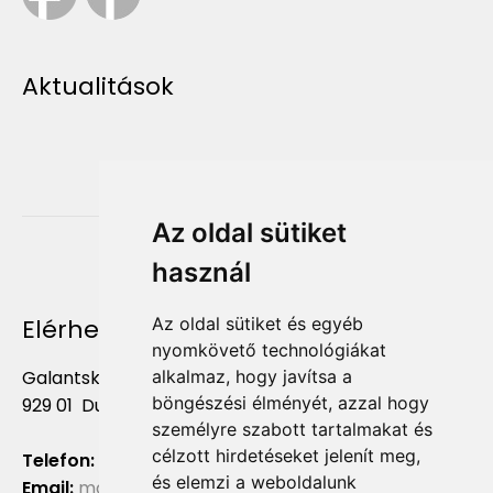
Aktualitások
Az oldal sütiket
használ
Elérhetőség
Az oldal sütiket és egyéb
nyomkövető technológiákat
Galantská cesta 658/2F
alkalmaz, hogy javítsa a
böngészési élményét, azzal hogy
929 01 Dunajská Streda
személyre szabott tartalmakat és
célzott hirdetéseket jelenít meg,
Telefon:
+421 903 724 781
és elemzi a weboldalunk
Email:
marketing@liliumaurum.sk