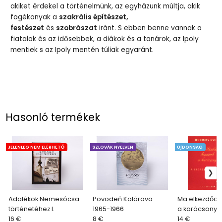
akiket érdekel a történelmünk, az egyházunk múltja, akik
fogékonyak a
szakrális építészet,
festészet
és
szobrászat
iránt. S ebben benne vannak a
fiatalok és az idősebbek, a diákok és a tanárok, az Ipoly
mentiek s az Ipoly mentén túliak egyaránt.
Hasonló termékek
JELENLEG NEM ELÉRHETŐ
SZLOVÁK NYELVEN
ÚjDONSÁG
Adalékok Nemesócsa
Povodeň Kolárovo
Ma elkezdődi
történetéhez I.
1965-1966
a karácsony
16 €
8 €
14 €