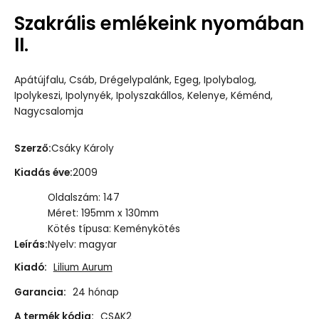
Szakrális emlékeink nyomában
II.
Apátújfalu, Csáb, Drégelypalánk, Egeg, Ipolybalog,
Ipolykeszi, Ipolynyék, Ipolyszakállos, Kelenye, Kéménd,
Nagycsalomja
Szerző
:
Csáky Károly
Kiadás éve
:
2009
Oldalszám: 147
Méret: 195mm x 130mm
Kötés típusa: Keménykötés
Leírás
:
Nyelv: magyar
Kiadó:
Lilium Aurum
Garancia:
24 hónap
A termék kódja:
CSAK2