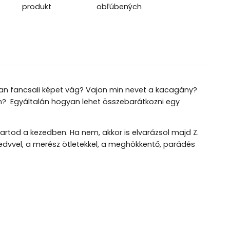
produkt
obľúbených
lóban fancsali képet vág? Vajon min nevet a kacagány?
en? Egyáltalán hogyan lehet összebarátkozni egy
artod a kezedben. Ha nem, akkor is elvarázsol majd Z.
edvvel, a merész ötletekkel, a meghökkentő, parádés