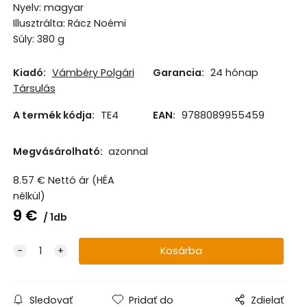
Nyelv: magyar
Illusztrálta: Rácz Noémi
Súly: 380 g
Kiadó:
Vámbéry Polgári
Garancia:
24 hónap
Társulás
A termék kódja:
TE4
EAN:
9788089955459
Megvásárolható:
azonnal
8.57
€
Nettó ár (HÉA
nélkül)
9
€
1db
Sledovať
Pridať do
Zdielať