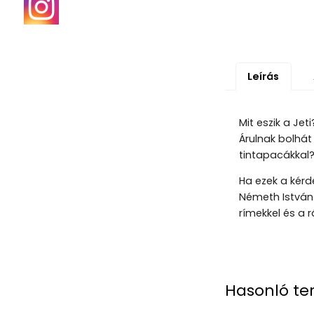
Leírás
Mit eszik a Je
Árulnak bolhát
tintapacákkal
Ha ezek a kérd
Németh István 
rímekkel és a 
Hasonló te