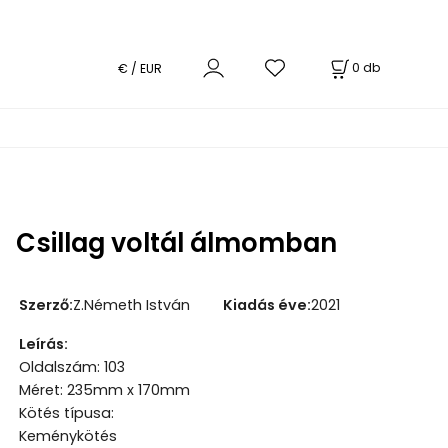
0
db
€ / EUR
Csillag voltál álmomban
Szerző
:
Z.Németh István
Kiadás éve
:
2021
Leírás
:
Oldalszám: 103
Méret: 235mm x 170mm
Kötés típusa:
Keménykötés