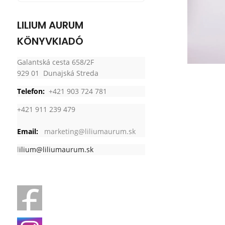
LILIUM AURUM
KÖNYVKIADÓ
Galantská cesta 658/2F
929 01 Dunajská Streda
Telefon:
+421 903 724 781
+421 911 239 479
Email:
marketing@liliumaurum.sk
l
ilium@liliumaurum.sk