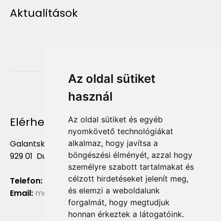
Aktualitások
Az oldal sütiket
használ
Elérhetőség
Az oldal sütiket és egyéb
nyomkövető technológiákat
Galantská cesta 658/2F
alkalmaz, hogy javítsa a
böngészési élményét, azzal hogy
929 01 Dunajská Streda
személyre szabott tartalmakat és
célzott hirdetéseket jelenít meg,
Telefon:
+421 903 724 781
és elemzi a weboldalunk
Email:
marketing@liliumaurum.sk
forgalmát, hogy megtudjuk
honnan érkeztek a látogatóink.