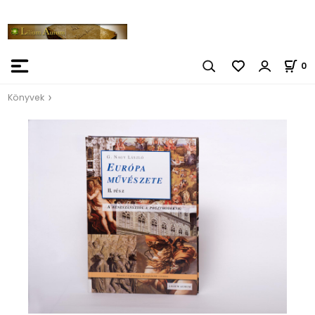
0
Könyvek