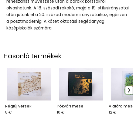
reneszánsz művészete után a barokk korszakról
olvashatunk. A 18. századi rokokó, majd a 19. stílusirányzatai
után jutunk el a 20. század modern irányzataihoz, egészen
a posztmodernig. A kötet oktatási segédanyag
középiskolák számára.
Hasonló termékek
Régiúj versek
Pókvári mese
A diófa meséi
8 €
10 €
12 €