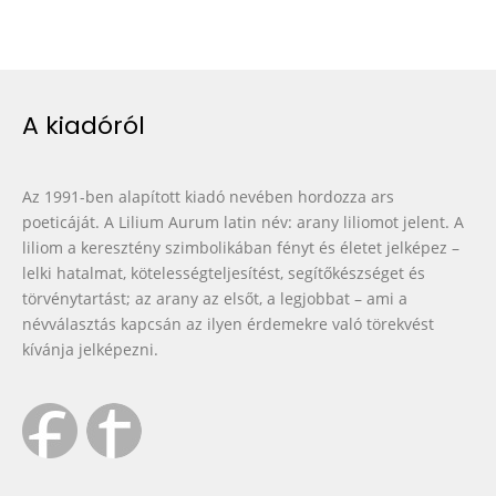
A kiadóról
Az 1991-ben alapított kiadó nevében hordozza ars
poeticáját. A Lilium Aurum latin név: arany liliomot jelent. A
liliom a keresztény szimbolikában fényt és életet jelképez –
lelki hatalmat, kötelességteljesítést, segítőkészséget és
törvénytartást; az arany az elsőt, a legjobbat – ami a
névválasztás kapcsán az ilyen érdemekre való törekvést
kívánja jelképezni.