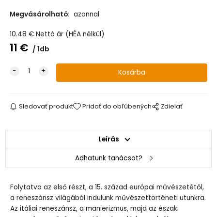
Megvásárolható:
azonnal
10.48
€
Nettó ár (HÉA nélkül)
11
€
1db
Sledovať produkt
Pridať do obľúbených
Zdielať
Leírás
Adhatunk tanácsot?
Folytatva az első részt, a 15. század európai művészetétől,
a reneszánsz világából indulunk művészettörténeti utunkra.
Az itáliai reneszánsz, a manierizmus, majd az északi