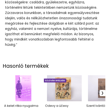
közösségekre: családra, gyülekezetre, egyházra,
történelmi létünk tekintetében nemzetünk közösségére.
Zűrzavaros korunkban, a társadalmak egyensúlyvesztése
idején, valós és nélkülözhetetlen önazonossági tudatunk
megőrzése és fejlesztése dolgában e két szilárd pont: az
egyház, valamint a nemzet nyelve, kultúrája, történelme
igazíthat el bennünket megfelelő módon. Az bizonyos,
hogy mindkét vonatkozásban legfontosabb feltétel a
hűség.”
Hasonló termékek
SZLOVÁK NYELVEN
A kelet ritka nyugalma
Odevy a účesy
Szent Ivántól 