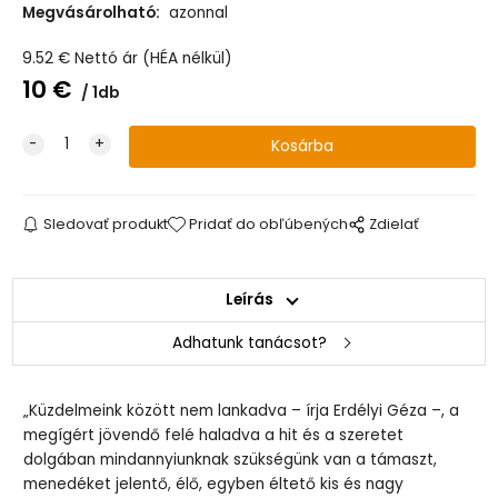
Megvásárolható:
azonnal
9.52
€
Nettó ár (HÉA nélkül)
10
€
1db
Sledovať produkt
Pridať do obľúbených
Zdielať
Leírás
Adhatunk tanácsot?
„Küzdelmeink között nem lankadva – írja Erdélyi Géza –, a
megígért jövendő felé haladva a hit és a szeretet
dolgában mindannyiunknak szükségünk van a támaszt,
menedéket jelentő, élő, egyben éltető kis és nagy