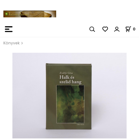
0
Könyvek