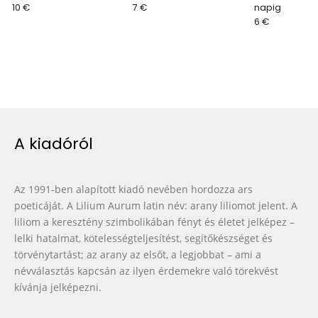
10 €
7 €
napig
6 €
A kiadóról
Az 1991-ben alapított kiadó nevében hordozza ars
poeticáját. A Lilium Aurum latin név: arany liliomot jelent. A
liliom a keresztény szimbolikában fényt és életet jelképez –
lelki hatalmat, kötelességteljesítést, segítőkészséget és
törvénytartást; az arany az elsőt, a legjobbat – ami a
névválasztás kapcsán az ilyen érdemekre való törekvést
kívánja jelképezni.