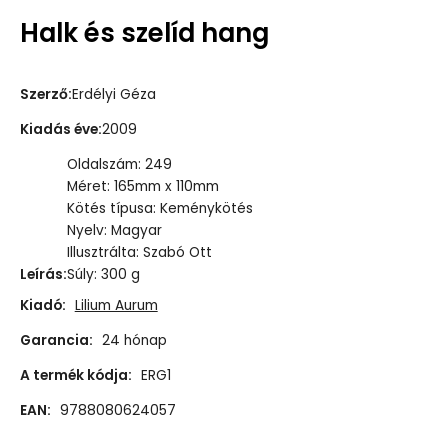
Halk és szelíd hang
Szerző
:
Erdélyi Géza
Kiadás éve
:
2009
Oldalszám: 249
Méret: 165mm x 110mm
Kötés típusa: Keménykötés
Nyelv: Magyar
Illusztrálta: Szabó Ott
Leírás
:
Súly: 300 g
Kiadó:
Lilium Aurum
Garancia:
24 hónap
A termék kódja:
ERG1
EAN:
9788080624057