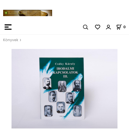
0
Könyvek