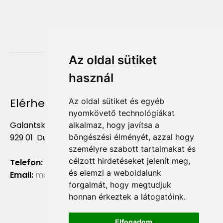
Az oldal sütiket
használ
Elérhetőség
Az oldal sütiket és egyéb
nyomkövető technológiákat
Galantská cesta 658/2F
alkalmaz, hogy javítsa a
böngészési élményét, azzal hogy
929 01 Dunajská Streda
személyre szabott tartalmakat és
célzott hirdetéseket jelenít meg,
Telefon:
+421 903 724 781
és elemzi a weboldalunk
Email:
marketing@liliumaurum.sk
forgalmát, hogy megtudjuk
honnan érkeztek a látogatóink.
Elfogadom