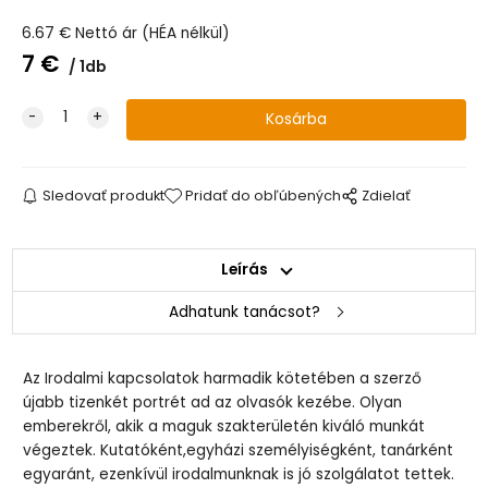
6.67
€
Nettó ár (HÉA nélkül)
7
€
1db
Sledovať produkt
Pridať do obľúbených
Zdielať
Leírás
Adhatunk tanácsot?
Az Irodalmi kapcsolatok harmadik kötetében a szerző
újabb tizenkét portrét ad az olvasók kezébe. Olyan
emberekről, akik a maguk szakterületén kiváló munkát
végeztek. Kutatóként,egyházi személyiségként, tanárként
egyaránt, ezenkívül irodalmunknak is jó szolgálatot tettek.