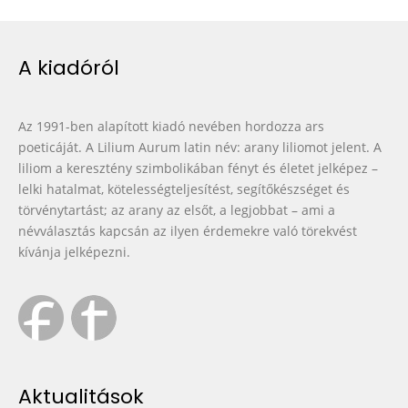
A kiadóról
Az 1991-ben alapított kiadó nevében hordozza ars
poeticáját. A Lilium Aurum latin név: arany liliomot jelent. A
liliom a keresztény szimbolikában fényt és életet jelképez –
lelki hatalmat, kötelességteljesítést, segítőkészséget és
törvénytartást; az arany az elsőt, a legjobbat – ami a
névválasztás kapcsán az ilyen érdemekre való törekvést
kívánja jelképezni.
Aktualitások