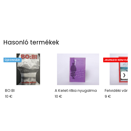
Hasonló termékek
ÚjDONSÁG
JELENLEG NEM ELÉ
BO:BI
A Kelet ritka nyugalma
Felvidéki vára
10 €
10 €
9 €