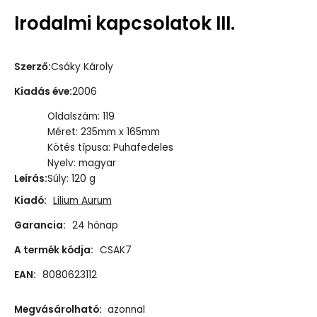
Irodalmi kapcsolatok III.
Szerző
:
Csáky Károly
Kiadás éve
:
2006
Oldalszám: 119
Méret: 235mm x 165mm
Kötés típusa: Puhafedeles
Nyelv: magyar
Leírás
:
Súly: 120 g
Kiadó:
Lilium Aurum
Garancia:
24 hónap
A termék kódja:
CSAK7
EAN:
8080623112
Megvásárolható:
azonnal