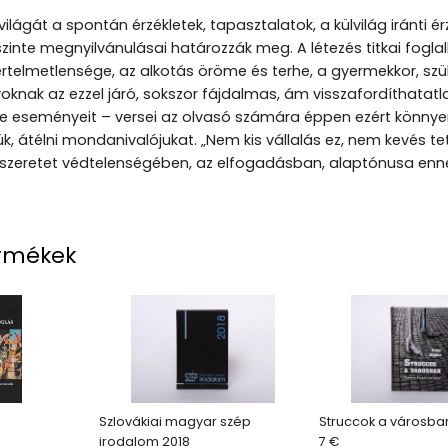
 világát a spontán érzékletek, tapasztalatok, a külvilág iránt
szinte megnyilvánulásai határozzák meg. A létezés titkai foglalk
rtelmetlensége, az alkotás öröme és terhe, a gyermekkor, szü
oknak az ezzel járó, sokszor fájdalmas, ám visszafordíthatat
lete eseményeit – versei az olvasó számára éppen ezért kö
k, átélni mondanivalójukat. „Nem kis vállalás ez, nem kevés tet
szeretet védtelenségében, az elfogadásban, alaptónusa ennek a 
rmékek
Szlovákiai magyar szép
Struccok a városba
irodalom 2018
7 €