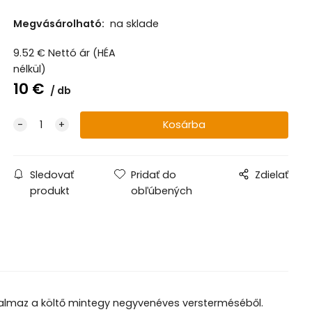
Megvásárolható:
na sklade
9.52
€
Nettó ár (HÉA
nélkül)
10
€
db
Sledovať
Pridať do
Zdielať
produkt
obľúbených
almaz a költő mintegy negyvenéves versterméséből.