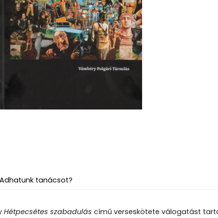
Adhatunk tanácsot?
ly
Hétpecsétes szabadulás
című verseskötete válogatást tart