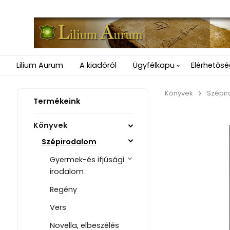
Lilium Aurum
A kiadóról
Ügyfélkapu
Elérhetős
Könyvek
Szépi
Termékeink
Könyvek
Szépirodalom
Gyermek-és ifjúsági
irodalom
Regény
Vers
Novella, elbeszélés