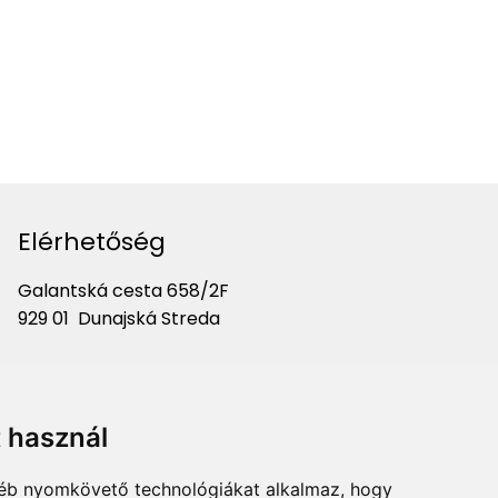
Elérhetőség
Galantská cesta 658/2F
929 01 Dunajská Streda
Telefon:
+421 903 724 781
Email:
marketing@liliumaurum.sk
t használ
gyéb nyomkövető technológiákat alkalmaz, hogy