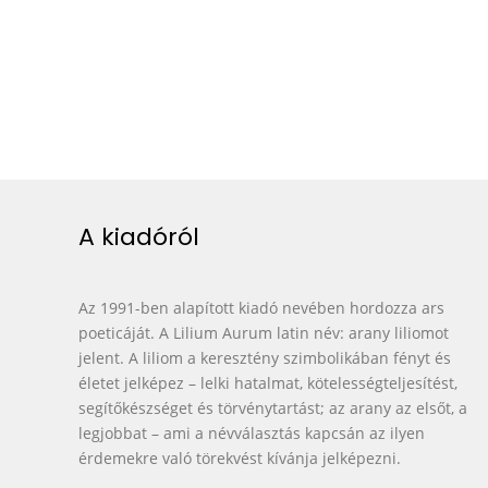
A kiadóról
Az 1991-ben alapított kiadó nevében hordozza ars
poeticáját. A Lilium Aurum latin név: arany liliomot
jelent. A liliom a keresztény szimbolikában fényt és
életet jelképez – lelki hatalmat, kötelességteljesítést,
segítőkészséget és törvénytartást; az arany az elsőt, a
legjobbat – ami a névválasztás kapcsán az ilyen
érdemekre való törekvést kívánja jelképezni.