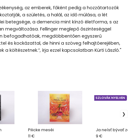
i érzékenység, az emberek, főként pedig a hozzátartozók
oztatják, a születés, a halál, az idő múlása, a lét
lei betegsége, a demencia mint kínzó életforma, s az
lan megváltozása. Fellinger meglepő őszinteséggel
nnyen befogadhatóak, megdöbbentően egyszerű
tel és kockázattal, de hinni a szöveg felhajtóerejében,
költészetnek.”, írja ezzel kapcsolatban Kürti László."
SZLOVÁK NYELVEN
n
Pilicke meséi
Ja neísť bývať zahran
11 €
9 €