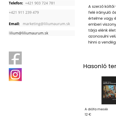
Telefon:
+421 903 724 781
A szerző költői
+421 911 239 479
felé irányuló ő
értelme vagy é
Email:
marketing@liliumaurum.sk
emberi viszony
tárja elénk é
l
ilium@liliumaurum.sk
azonosulni velü
hinni a vendég
Hasonló te
A diófa meséi
12 €