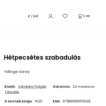
0
db
€ / EUR
Hétpecsétes szabadulás
Fellinger Károly
Kiadó:
Vámbéry Polgári
Garancia:
24 mesiacov
Társulás
A termék kódja:
FK20
EAN:
9788089955626