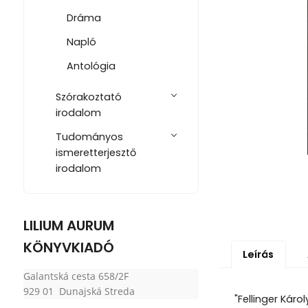
Dráma
Napló
Antológia
Szórakoztató
irodalom
Tudományos
ismeretterjesztő
irodalom
LILIUM AURUM
KÖNYVKIADÓ
Leírás
Galantská cesta 658/2F
929 01 Dunajská Streda
"Fellinger Káro