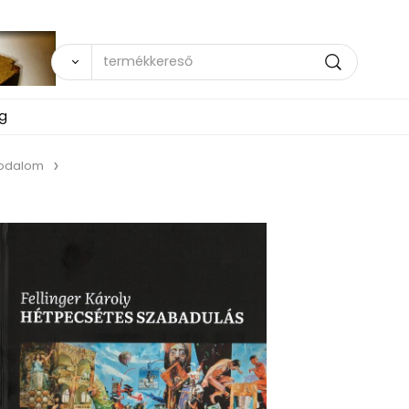
ég
rodalom