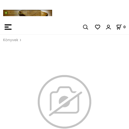
0
Könyvek