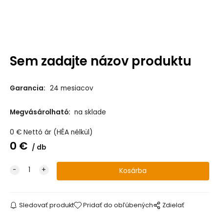
Sem zadajte názov produktu
Garancia:
24 mesiacov
Megvásárolható:
na sklade
0
€
Nettó ár (HÉA nélkül)
0
€
db
Sledovať produkt
Pridať do obľúbených
Zdielať