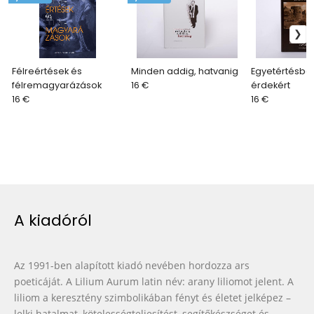
Félreértések és
Minden addig, hatvanig
Egyetértésbe
félremagyarázások
16 €
érdekért
16 €
16 €
A kiadóról
Az 1991-ben alapított kiadó nevében hordozza ars
poeticáját. A Lilium Aurum latin név: arany liliomot jelent. A
liliom a keresztény szimbolikában fényt és életet jelképez –
lelki hatalmat, kötelességteljesítést, segítőkészséget és