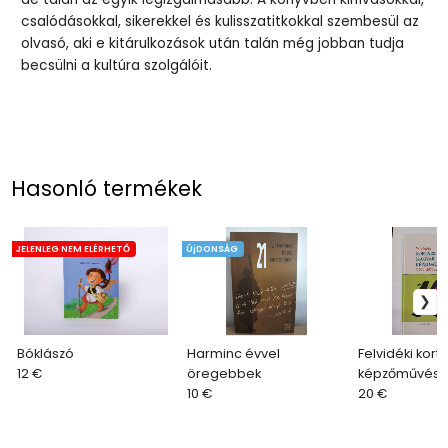
csalódásokkal, sikerekkel és kulisszatitkokkal szembesül az
olvasó, aki e kitárulkozások után talán még jobban tudja
becsülni a kultúra szolgálóit.
Hasonló termékek
JELENLEG NEM ELÉRHETŐ
ÚjDONSÁG
Bóklászó
Harminc évvel
Felvidéki kor
12 €
öregebbek
képzőművész
10 €
20 €