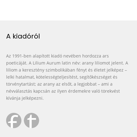
A kiadóról
Az 1991-ben alapított kiadó nevében hordozza ars
poeticáját. A Lilium Aurum latin név: arany liliomot jelent. A
liliom a keresztény szimbolikában fényt és életet jelképez –
lelki hatalmat, kötelességteljesítést, segítőkészséget és
törvénytartást; az arany az elsőt, a legjobbat – ami a
névválasztás kapcsán az ilyen érdemekre való törekvést
kívánja jelképezni.