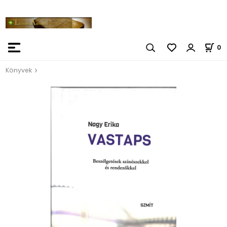
0
Könyvek