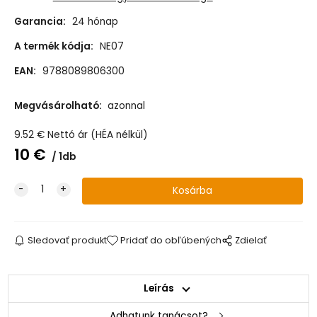
Garancia:
24 hónap
A termék kódja:
NE07
EAN:
9788089806300
Megvásárolható:
azonnal
9.52
€
Nettó ár (HÉA nélkül)
10
€
1db
Sledovať produkt
Pridať do obľúbených
Zdielať
Leírás
Adhatunk tanácsot?