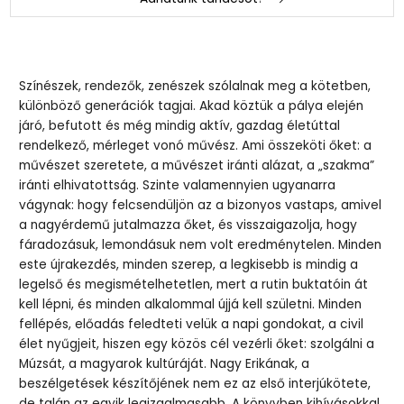
Színészek, rendezők, zenészek szólalnak meg a kötetben,
különböző generációk tagjai. Akad köztük a pálya elején
járó, befutott és még mindig aktív, gazdag életúttal
rendelkező, mérleget vonó művész. Ami összeköti őket: a
művészet szeretete, a művészet iránti alázat, a „szakma”
iránti elhivatottság. Szinte valamennyien ugyanarra
vágynak: hogy felcsendüljön az a bizonyos vastaps, amivel
a nagyérdemű jutalmazza őket, és visszaigazolja, hogy
fáradozásuk, lemondásuk nem volt eredménytelen. Minden
este újrakezdés, minden szerep, a legkisebb is mindig a
legelső és megismételhetetlen, mert a rutin buktatóin át
kell lépni, és minden alkalommal újjá kell születni. Minden
fellépés, előadás feledteti velük a napi gondokat, a civil
élet nyűgjeit, hiszen egy közös cél vezérli őket: szolgálni a
Múzsát, a magyarok kultúráját. Nagy Erikának, a
beszélgetések készítőjének nem ez az első interjúkötete,
de talán az egyik legizgalmasabb. A könyvben kihívásokkal,