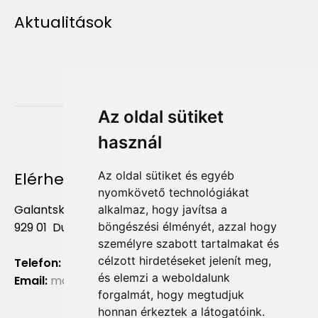
Aktualitások
Az oldal sütiket
használ
Elérhetőség
Az oldal sütiket és egyéb
nyomkövető technológiákat
Galantská cesta 658/2F
alkalmaz, hogy javítsa a
böngészési élményét, azzal hogy
929 01 Dunajská Streda
személyre szabott tartalmakat és
célzott hirdetéseket jelenít meg,
Telefon:
+421 903 724 781
és elemzi a weboldalunk
Email:
marketing@liliumaurum.sk
forgalmát, hogy megtudjuk
honnan érkeztek a látogatóink.