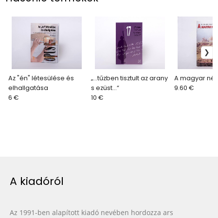
Az "én" létesülése és
„...tűzben tisztult az arany
A magyar nép
elhallgatása
s ezüst...“
9.60 €
6 €
10 €
A kiadóról
Az 1991-ben alapított kiadó nevében hordozza ars