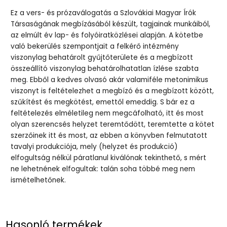
Ez a vers- és prózaválogatás a Szlovákiai Magyar Írók
Társaságának megbízásából készült, tagjainak munkáiból,
az elmúlt év lap- és folyóiratközlései alapján. A kötetbe
való bekerülés szempontjait a felkérő intézmény
viszonylag behatárolt gyűjtőterülete és a megbízott
összeállító viszonylag behatárolhatatlan ízlése szabta
meg. Ebből a kedves olvasó akár valamiféle metonimikus
viszonyt is feltételezhet a megbízó és a megbízott között,
szűkítést és megkötést, emettől emeddig. S bár ez a
feltételezés elméletileg nem megcáfolható, itt és most
olyan szerencsés helyzet teremtődött, teremtette a kötet
szerzőinek itt és most, az ebben a könyvben felmutatott
tavalyi produkciója, mely (helyzet és produkció)
elfogultság nélkül páratlanul kiválónak tekinthető, s mért
ne lehetnének elfogultak: talán soha többé meg nem
ismételhetőnek.
Hasonló termékek