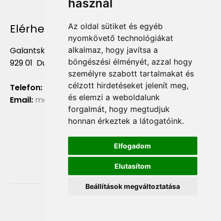
használ
Elérhetőség
Az oldal sütiket és egyéb
nyomkövető technológiákat
Galantská cesta 658/2F
alkalmaz, hogy javítsa a
böngészési élményét, azzal hogy
929 01 Dunajská Streda
személyre szabott tartalmakat és
célzott hirdetéseket jelenít meg,
Telefon:
+421 903 724 781
és elemzi a weboldalunk
Email:
marketing@liliumaurum.sk
forgalmát, hogy megtudjuk
honnan érkeztek a látogatóink.
Elfogadom
Elutasítom
Beállítások megváltoztatása
Copyright © 2021, liliumaurum.sk
Vytvorené systémom ClickEshop.sk