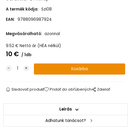
A termék kódja:
SzI08
EAN:
9788096987924
Megvásárolható:
azonnal
9.52
€
Nettó ár (HÉA nélkül)
10
€
1db
Sledovať produkt
Pridať do obľúbených
Zdielať
Leírás
Adhatunk tanácsot?