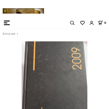
0
Könyvek