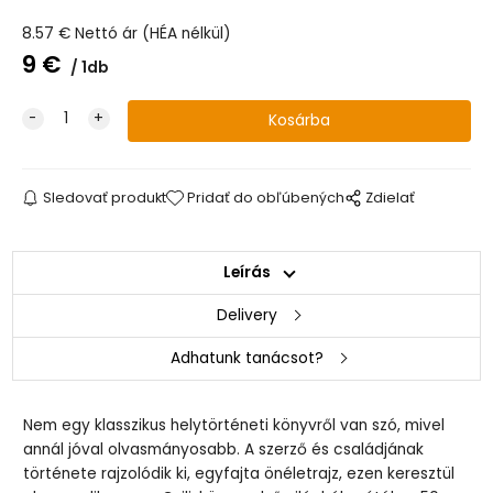
8.57
€
Nettó ár (HÉA nélkül)
9
€
1db
Sledovať produkt
Pridať do obľúbených
Zdielať
Leírás
Delivery
Adhatunk tanácsot?
Nem egy klasszikus helytörténeti könyvről van szó, mivel
annál jóval olvasmányosabb. A szerző és családjának
története rajzolódik ki, egyfajta önéletrajz, ezen keresztül