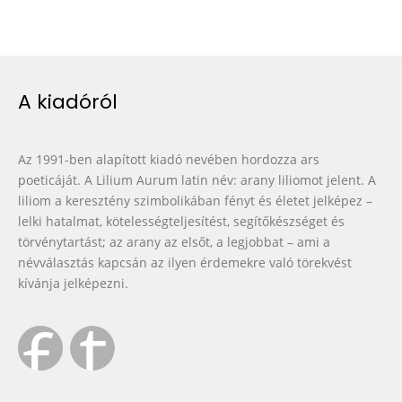
A kiadóról
Az 1991-ben alapított kiadó nevében hordozza ars
poeticáját. A Lilium Aurum latin név: arany liliomot jelent. A
liliom a keresztény szimbolikában fényt és életet jelképez –
lelki hatalmat, kötelességteljesítést, segítőkészséget és
törvénytartást; az arany az elsőt, a legjobbat – ami a
névválasztás kapcsán az ilyen érdemekre való törekvést
kívánja jelképezni.