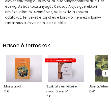
elevenedik meg a Csilizköz az első világháborútól az 50-es
évekig. Az írás törzsanyagát Csicsay Alajos gyerekkori
emlékei alkotják. Személyes, szubjektív, a konkrét
adatokat, tényeket e tájról és e korokról nem ez a könyv
tartalmazza, mivel nem is ez a célja.
Hasonló termékek
JELENLEG NEM ELÉRHETŐ
Morzsabál
Szakrális emlékeink
Úton útfélen
11 €
nyomában IV.
15 €
7 €