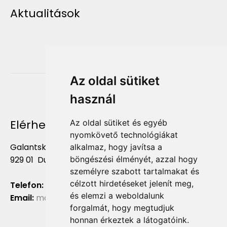
Aktualitások
Az oldal sütiket
használ
Elérhetőség
Az oldal sütiket és egyéb
nyomkövető technológiákat
Galantská cesta 658/2F
alkalmaz, hogy javítsa a
böngészési élményét, azzal hogy
929 01 Dunajská Streda
személyre szabott tartalmakat és
célzott hirdetéseket jelenít meg,
Telefon:
+421 903 724 781
és elemzi a weboldalunk
Email:
marketing@liliumaurum.sk
forgalmát, hogy megtudjuk
honnan érkeztek a látogatóink.