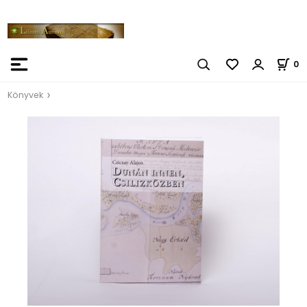
0
Könyvek