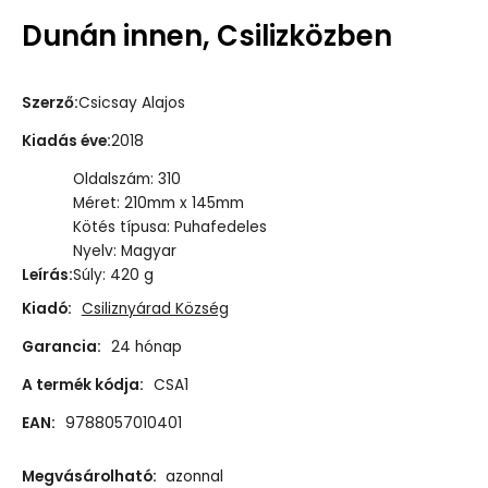
Dunán innen, Csilizközben
Szerző
:
Csicsay Alajos
Kiadás éve
:
2018
Oldalszám: 310
Méret: 210mm x 145mm
Kötés típusa: Puhafedeles
Nyelv: Magyar
Leírás
:
Súly: 420 g
Kiadó:
Csiliznyárad Község
Garancia:
24 hónap
A termék kódja:
CSA1
EAN:
9788057010401
Megvásárolható:
azonnal