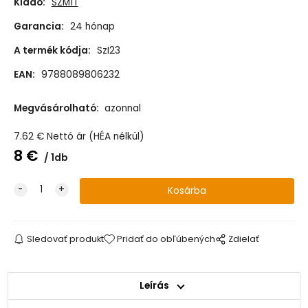
Kiadó:
SZMÍT
Garancia:
24 hónap
A termék kódja:
SzI23
EAN:
9788089806232
Megvásárolható:
azonnal
7.62
€
Nettó ár (HÉA nélkül)
8
€
1db
Sledovať produkt
Pridať do obľúbených
Zdielať
Leírás