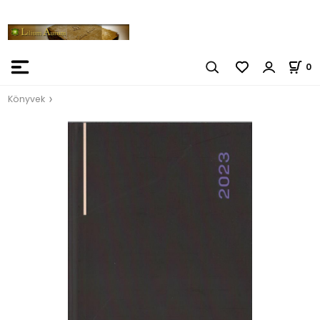
0
Könyvek