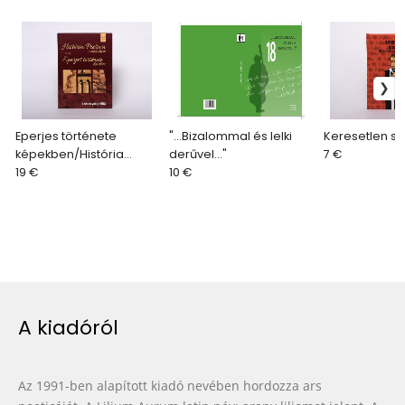
Eperjes története
"...Bizalommal és lelki
Keresetlen sz
képekben/História
derűvel..."
7 €
Prešova v obrázkoch
19 €
10 €
A kiadóról
Az 1991-ben alapított kiadó nevében hordozza ars