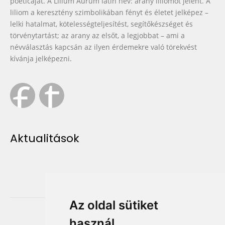
poeticáját. A Lilium Aurum latin név: arany liliomot jelent. A
liliom a keresztény szimbolikában fényt és életet jelképez –
lelki hatalmat, kötelességteljesítést, segítőkészséget és
törvénytartást; az arany az elsőt, a legjobbat – ami a
névválasztás kapcsán az ilyen érdemekre való törekvést
kívánja jelképezni.
Aktualitások
Az oldal sütiket
használ