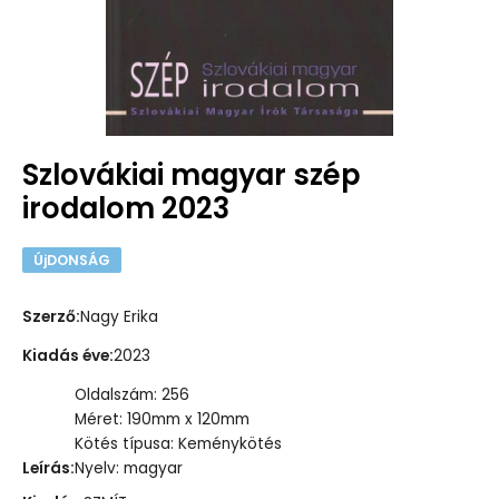
Szlovákiai magyar szép
irodalom 2023
ÚjDONSÁG
Szerző
:
Nagy Erika
Kiadás éve
:
2023
Oldalszám: 256
Méret: 190mm x 120mm
Kötés típusa: Keménykötés
Leírás
:
Nyelv: magyar