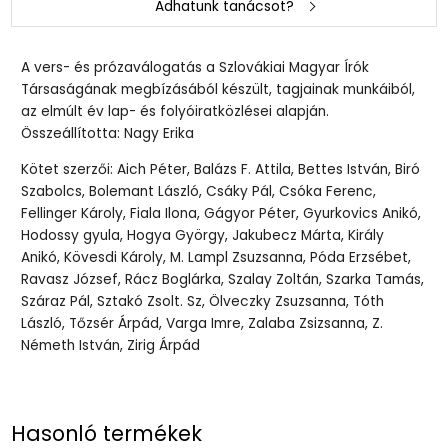
Adhatunk tanácsot?
A vers- és prózaválogatás a Szlovákiai Magyar Írók
Társaságának megbízásából készült, tagjainak munkáiból,
az elmúlt év lap- és folyóiratközlései alapján.
Összeállította: Nagy Erika
Kötet szerzői: Aich Péter, Balázs F. Attila, Bettes István, Biró
Szabolcs, Bolemant László, Csáky Pál, Csóka Ferenc,
Fellinger Károly, Fiala Ilona, Gágyor Péter, Gyurkovics Anikó,
Hodossy gyula, Hogya György, Jakubecz Márta, Király
Anikó, Kövesdi Károly, M. Lampl Zsuzsanna, Póda Erzsébet,
Ravasz József, Rácz Boglárka, Szalay Zoltán, Szarka Tamás,
Száraz Pál, Sztakó Zsolt. Sz, Ölveczky Zsuzsanna, Tóth
László, Tőzsér Árpád, Varga Imre, Zalaba Zsizsanna, Z.
Németh István, Zirig Árpád
Hasonló termékek