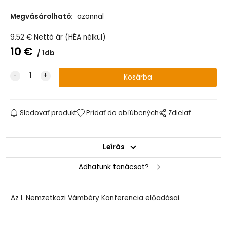
Megvásárolható:
azonnal
9.52
€
Nettó ár (HÉA nélkül)
10
€
1db
Sledovať produkt
Pridať do obľúbených
Zdielať
Leírás
Adhatunk tanácsot?
Az I. Nemzetközi Vámbéry Konferencia előadásai