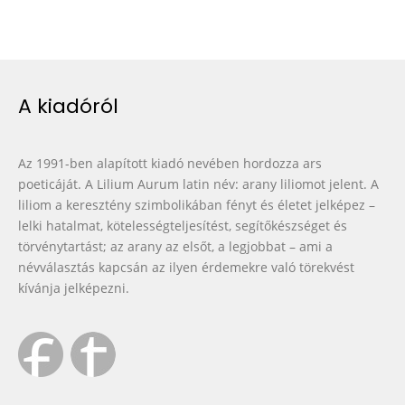
A kiadóról
Az 1991-ben alapított kiadó nevében hordozza ars
poeticáját. A Lilium Aurum latin név: arany liliomot jelent. A
liliom a keresztény szimbolikában fényt és életet jelképez –
lelki hatalmat, kötelességteljesítést, segítőkészséget és
törvénytartást; az arany az elsőt, a legjobbat – ami a
névválasztás kapcsán az ilyen érdemekre való törekvést
kívánja jelképezni.