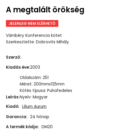
A megtalált örökség
JELENLEG NEM ELÉRHETŐ
Vámbéry Konferencia kötet
Szerkesztette: Dobrovits Mihály
Szerző
:
Kiadás éve
:
2003
Oldalszám: 251
Méret: 200mmx125mm
Kötés típusa: Puhafedeles
Leírás
:
Nyelv: Magyar
Kiadó:
Lilium Aurum
Garancia:
24 hónap
A termék kódja:
DM20