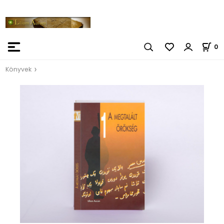
0
Könyvek