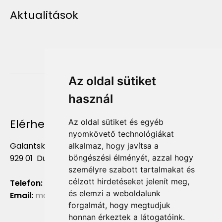
Aktualitások
Az oldal sütiket
használ
Elérhetőség
Az oldal sütiket és egyéb
nyomkövető technológiákat
Galantská cesta 658/2F
alkalmaz, hogy javítsa a
929 01 Dunajská Streda
böngészési élményét, azzal hogy
személyre szabott tartalmakat és
célzott hirdetéseket jelenít meg,
Telefon:
+421 903 724 781
és elemzi a weboldalunk
Email:
marketing@liliumaurum.sk
forgalmát, hogy megtudjuk
honnan érkeztek a látogatóink.