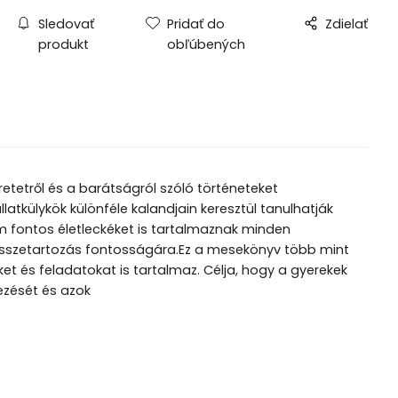
Sledovať
Pridať do
Zdielať
produkt
obľúbených
retetről és a barátságról szóló történeteket
latkülykök különféle kalandjain keresztül tanulhatják
 fontos életleckéket is tartalmaznak minden
 összetartozás fontosságára.Ez a mesekönyv több mint
t és feladatokat is tartalmaz. Célja, hogy a gyerekek
ezését és azok