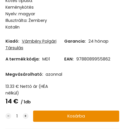
Kötés típusa:
Keménykötés
Nyelv: magyar
Illusztrálta: Žembery
Katalin
Kiadó:
Vámbéry Polgári
Garancia:
24 hónap
Társulás
A termék kódja:
MD1
EAN:
9788089955862
Megvásárolható:
azonnal
13.33
€
Nettó ár (HÉA
nélkül)
14
€
1db