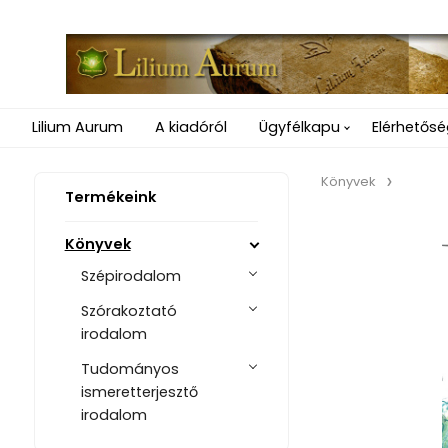
Lilium Aurum
A kiadóról
Ügyfélkapu
Elérhetős
Könyvek
Termékeink
Könyvek
Szépirodalom
Szórakoztató
irodalom
Tudományos
ismeretterjesztő
irodalom