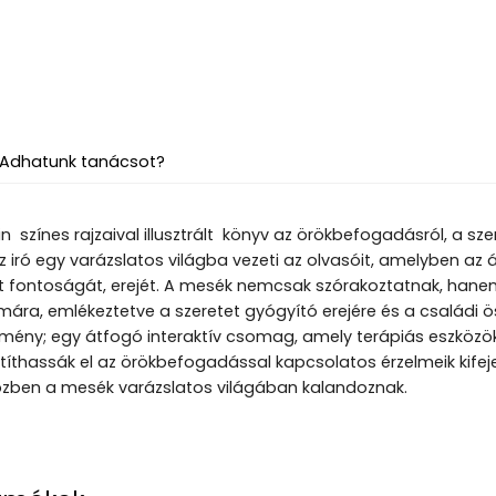
Adhatunk tanácsot?
n színes rajzaival illusztrált könyv az örökbefogadásról, a sze
 iró egy varázslatos világba vezeti az olvasóit, amelyben az ál
t fontoságát, erejét. A mesék nemcsak szórakoztatnak, hanem
mára, emlékeztetve a szeretet gyógyító erejére és a családi
mény; egy átfogó interaktív csomag, amely terápiás eszközöke
títhassák el az örökbefogadással kapcsolatos érzelmeik kifej
közben a mesék varázslatos világában kalandoznak.