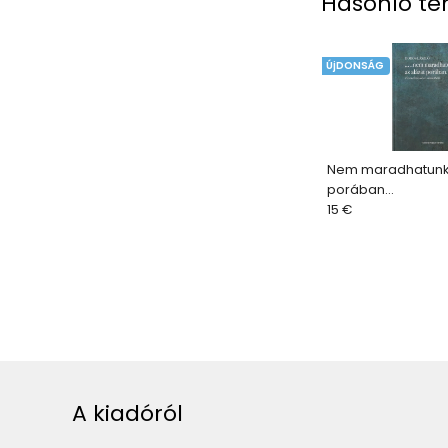
Hasonló te
ÚjDONSÁG
Nem maradhatunk 
porában...
15 €
A kiadóról