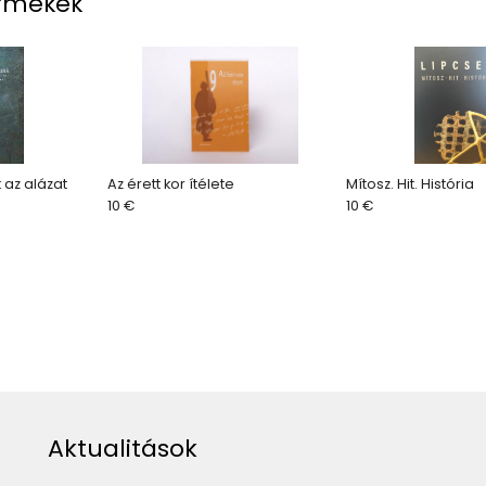
rmékek
az alázat
Az érett kor ítélete
Mítosz. Hit. História
10 €
10 €
Aktualitások