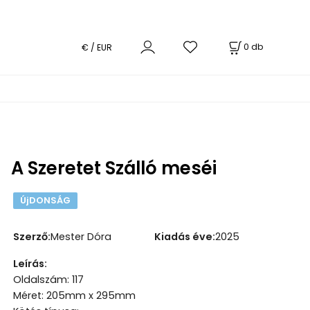
0
db
€ / EUR
A Szeretet Szálló meséi
ÚjDONSÁG
Szerző
:
Mester Dóra
Kiadás éve
:
2025
Leírás
:
Oldalszám: 117
Méret: 205mm x 295mm