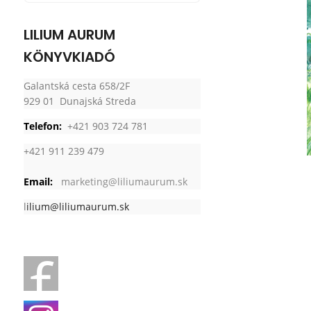
LILIUM AURUM
KÖNYVKIADÓ
Galantská cesta 658/2F
929 01 Dunajská Streda
Telefon:
+421 903 724 781
+421 911 239 479
Email:
marketing@liliumaurum.sk
l
ilium@liliumaurum.sk