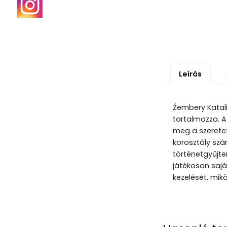
Leírás
Žembery Katali
tartalmazza. Az
meg a szerete
korosztály szá
történetgyűjte
játékosan sajá
kezelését, mi