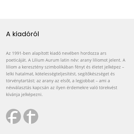
A kiadóról
Az 1991-ben alapított kiadó nevében hordozza ars
poeticáját. A Lilium Aurum latin név: arany liliomot jelent. A
liliom a keresztény szimbolikában fényt és életet jelképez –
lelki hatalmat, kötelességteljesítést, segítőkészséget és
törvénytartást; az arany az elsőt, a legjobbat – ami a
névválasztás kapcsán az ilyen érdemekre való törekvést
kívánja jelképezni.