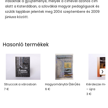
írásoknak a gyűjteménye, melyek a címével azonos cím
alatt a Katerdában, a szlovákiai magyar pedagógusok és
szülők lapjában jelentek meg 2004 szeptembere és 2009
júniusa között.
Hasonló termékek
Struccok a városban
Hagyománytör(tén)és
Kérdezze meg
7 €
6 €
– újra
3 €