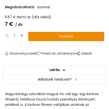
Megvásárolható:
azonnal
6.67
€
Nettó ár (HÉA nélkül)
7
€
db
Sledovať produkt
Pridať do obľúbených
Zdielať
Leírás
Adhatunk tanácsot?
Negyvennégy szlovákiai magyar író vall egy-egy kedves
filmjéről, felidézve hozzá fűződő személyes élményeit,
emlékeit is. A Kedves filmem valójában azoknak az