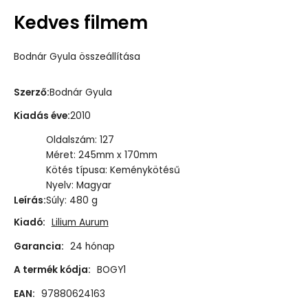
Kedves filmem
Bodnár Gyula összeállítása
Szerző
:
Bodnár Gyula
Kiadás éve
:
2010
Oldalszám: 127
Méret: 245mm x 170mm
Kötés típusa: Keménykötésű
Nyelv: Magyar
Leírás
:
Súly: 480 g
Kiadó:
Lilium Aurum
Garancia:
24 hónap
A termék kódja:
BOGY1
EAN:
97880624163