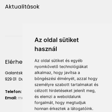
Aktualitások
Az oldal sütiket
használ
Elérhetőség
Az oldal sütiket és egyéb
nyomkövető technológiákat
Galantská cesta 658/2F
alkalmaz, hogy javítsa a
böngészési élményét, azzal hogy
929 01 Dunajská Streda
személyre szabott tartalmakat és
célzott hirdetéseket jelenít meg,
Telefon:
+421 903 724 781
és elemzi a weboldalunk
Email:
marketing@liliumaurum.sk
forgalmát, hogy megtudjuk
honnan érkeztek a látogatóink.