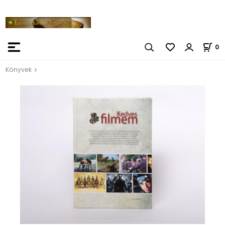
0
Könyvek