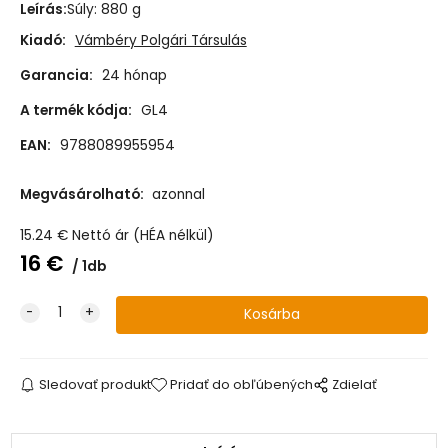
Leírás
:
Súly: 880 g
Kiadó:
Vámbéry Polgári Társulás
Garancia:
24 hónap
A termék kódja:
GL4
EAN:
9788089955954
Megvásárolható:
azonnal
15.24
€
Nettó ár (HÉA nélkül)
16
€
1db
Sledovať produkt
Pridať do obľúbených
Zdielať