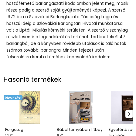
hozzáférhető barlangászati irodalomban jelent meg, másik
része pedig a szerző saját gyűjteményét képezi. A szerző
1972 óta a Szlovákiai Barlangkutató Társaság tagja és
hosszú ideig a Szlovákiai Barlangtani Hivatal munkatársa
volt a Liptói-Mikulás környéki területen. A szerző viszonylag
részletesen ír a legendákról és történeti történetekről 47
barlangból, de a könyvben rövidebb utalások is találhatók
számos további barlangra. Minden fejezet után
felsorolásra kerül a témához kapcsolódó irodalom.
Hasonló termékek
ÚjDONSÁG
Forgatag
Bábel tornyában liftboy
Egyetértésbe
12 €
6 €
érdekért