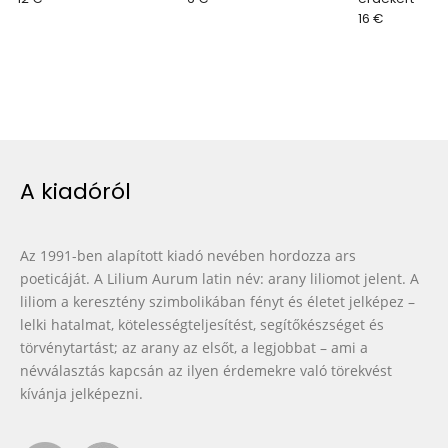
16 €
A kiadóról
Az 1991-ben alapított kiadó nevében hordozza ars
poeticáját. A Lilium Aurum latin név: arany liliomot jelent. A
liliom a keresztény szimbolikában fényt és életet jelképez –
lelki hatalmat, kötelességteljesítést, segítőkészséget és
törvénytartást; az arany az elsőt, a legjobbat – ami a
névválasztás kapcsán az ilyen érdemekre való törekvést
kívánja jelképezni.