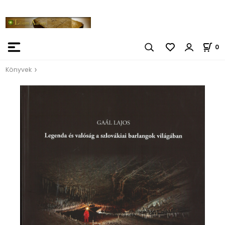
0
Könyvek