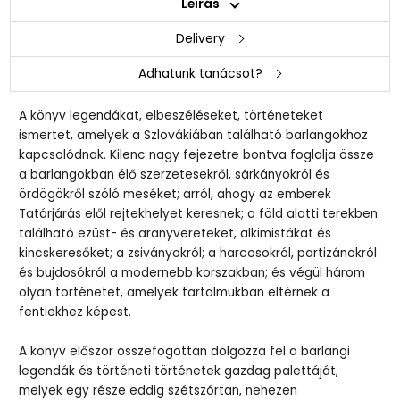
Leírás
Delivery
Adhatunk tanácsot?
A könyv legendákat, elbeszéléseket, történeteket
ismertet, amelyek a Szlovákiában található barlangokhoz
kapcsolódnak. Kilenc nagy fejezetre bontva foglalja össze
a barlangokban élő szerzetesekről, sárkányokról és
ördögökről szóló meséket; arról, ahogy az emberek
Tatárjárás elől rejtekhelyet keresnek; a föld alatti terekben
található ezüst- és aranyvereteket, alkimistákat és
kincskeresőket; a zsiványokról; a harcosokról, partizánokról
és bujdosókról a modernebb korszakban; és végül három
olyan történetet, amelyek tartalmukban eltérnek a
fentiekhez képest.
A könyv először összefogottan dolgozza fel a barlangi
legendák és történeti történetek gazdag palettáját,
melyek egy része eddig szétszórtan, nehezen