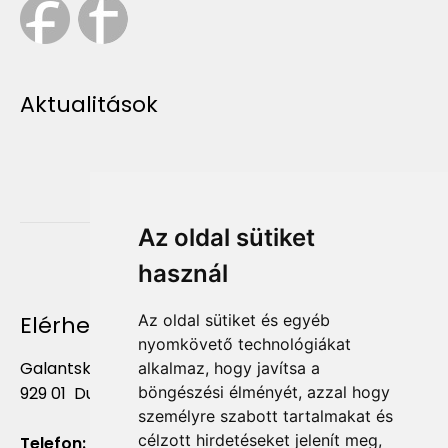
Aktualitások
Az oldal sütiket
használ
Elérhetőség
Az oldal sütiket és egyéb
nyomkövető technológiákat
Galantská cesta 658/2F
alkalmaz, hogy javítsa a
böngészési élményét, azzal hogy
929 01 Dunajská Streda
személyre szabott tartalmakat és
célzott hirdetéseket jelenít meg,
Telefon:
+421 903 724 781