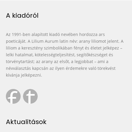
A kiadóról
Az 1991-ben alapított kiadó nevében hordozza ars
poeticáját. A Lilium Aurum latin név: arany liliomot jelent. A
liliom a keresztény szimbolikában fényt és életet jelképez –
lelki hatalmat, kötelességteljesítést, segítőkészséget és
törvénytartást; az arany az elsőt, a legjobbat – ami a
névválasztás kapcsán az ilyen érdemekre való törekvést
kívánja jelképezni.
Aktualitások