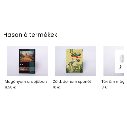
Hasonló termékek
Magányom erdejében
Zöld, de nem spenót
Tükröm mögö
8.50 €
10 €
8 €