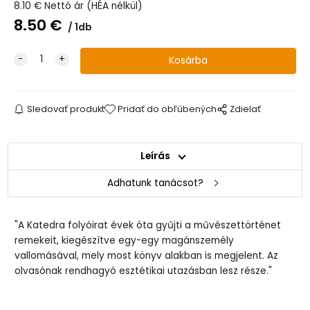
8.10
€
Nettó ár (HÉA nélkül)
8.50
€
1db
Sledovať produkt
Pridať do obľúbených
Zdielať
Leírás
Adhatunk tanácsot?
"A Katedra folyóirat évek óta gyűjti a művészettörténet
remekeit, kiegészítve egy-egy magánszemély
vallomásával, mely most könyv alakban is megjelent. Az
olvasónak rendhagyó esztétikai utazásban lesz része."