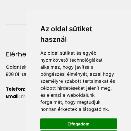
Az oldal sütiket
használ
Elérhetőség
Az oldal sütiket és egyéb
nyomkövető technológiákat
Galantská cesta 658/2F
alkalmaz, hogy javítsa a
böngészési élményét, azzal hogy
929 01 Dunajská Streda
személyre szabott tartalmakat és
célzott hirdetéseket jelenít meg,
Telefon:
+421 903 724 781
és elemzi a weboldalunk
Email:
marketing@liliumaurum.sk
forgalmát, hogy megtudjuk
honnan érkeztek a látogatóink.
Elfogadom