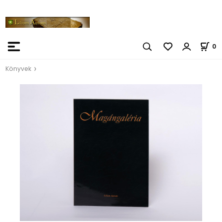
0
Könyvek