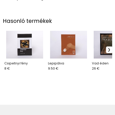
Hasonló termékek
Csipetnyi fény
Lepipálva
Vad éden
8 €
9.50 €
26 €