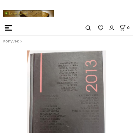
0
Könyvek