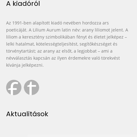
A kiadóról
Az 1991-ben alapított kiadó nevében hordozza ars
poeticáját. A Lilium Aurum latin név: arany liliomot jelent. A
liliom a keresztény szimbolikában fényt és életet jelképez –
lelki hatalmat, kötelességteljesítést, segítőkészséget és
törvénytartást; az arany az elsőt, a legjobbat – ami a
névválasztás kapcsán az ilyen érdemekre való törekvést
kívánja jelképezni.
Aktualitások