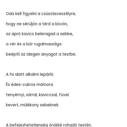
Oda kell figyelni a csúszásveszélyre,
hogy ne sérüljön a térd a kövön,
az apró kavics beleragad a sebbe,
a vér és a bőr rugalmassága
beépíti az idegen anyagot a testbe.
A fa alatt alkalmi lepárló.
És édes-cukros mámora
tenyérnyi, sárral, kaviccsal, fűvel
kevert, múlékony sebeknek.
A befejezhetetlenség örökké rohadó testén.