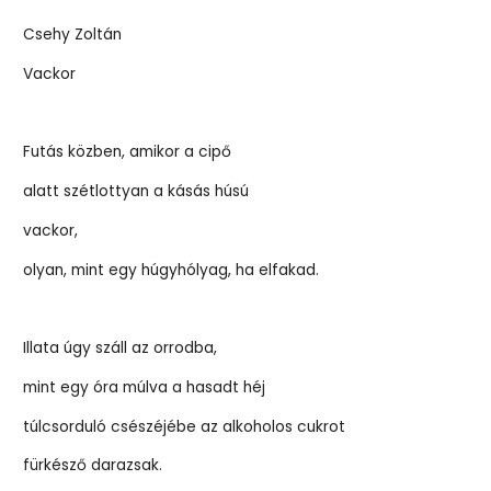
Csehy Zoltán
Vackor
Futás közben, amikor a cipő
alatt szétlottyan a kásás húsú
vackor,
olyan, mint egy húgyhólyag, ha elfakad.
Illata úgy száll az orrodba,
mint egy óra múlva a hasadt héj
túlcsorduló csészéjébe az alkoholos cukrot
fürkésző darazsak.