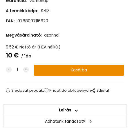
Garancia:
24 hónap
A termék kódja:
SzI13
EAN:
9788097116620
Megvásárolható:
azonnal
9.52
€
Nettó ár (HÉA nélkül)
10
€
1db
Sledovať produkt
Pridať do obľúbených
Zdielať
Leírás
Adhatunk tanácsot?