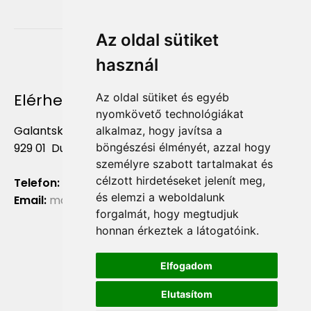
Az oldal sütiket
használ
Elérhetőség
Az oldal sütiket és egyéb
nyomkövető technológiákat
Galantská cesta 658/2F
alkalmaz, hogy javítsa a
929 01 Dunajská Streda
böngészési élményét, azzal hogy
személyre szabott tartalmakat és
célzott hirdetéseket jelenít meg,
Telefon:
+421 903 724 781
és elemzi a weboldalunk
Email:
marketing@liliumaurum.sk
forgalmát, hogy megtudjuk
honnan érkeztek a látogatóink.
Elfogadom
Elutasítom