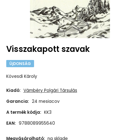
Visszakapott szavak
ÚjDONSÁG
Kövesdi Károly
Kiadó:
Vámbéry Polgári Társulás
Garancia:
24 mesiacov
A termék kódja:
KK3
EAN:
9788089955640
Megvásárolható:
na sklade