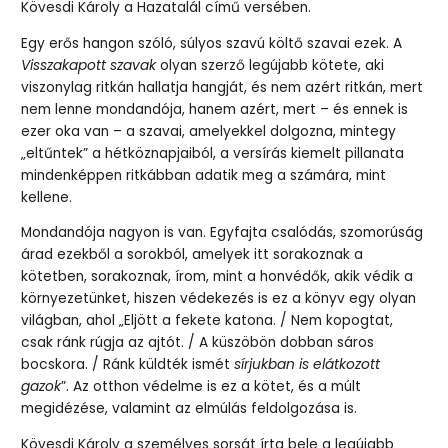
Kövesdi Károly a Hazatalál című versében.
Egy erős hangon szóló, súlyos szavú költő szavai ezek. A
Visszakapott szavak
olyan szerző legújabb kötete, aki
viszonylag ritkán hallatja hangját, és nem azért ritkán, mert
nem lenne mondandója, hanem azért, mert – és ennek is
ezer oka van – a szavai, amelyekkel dolgozna, mintegy
„eltűntek” a hétköznapjaiból, a versírás kiemelt pillanata
mindenképpen ritkábban adatik meg a számára, mint
kellene.
Mondandója nagyon is van. Egyfajta csalódás, szomorúság
árad ezekből a sorokból, amelyek itt sorakoznak a
kötetben, sorakoznak, írom, mint a honvédők, akik védik a
környezetünket, hiszen védekezés is ez a könyv egy olyan
világban, ahol „Eljött a fekete katona. / Nem kopogtat,
csak ránk rúgja az ajtót. / A küszöbön dobban sáros
bocskora. / Ránk küldték ismét
sírjukban is elátkozott
gazok
”. Az otthon védelme is ez a kötet, és a múlt
megidézése, valamint az elmúlás feldolgozása is.
Kövesdi Károly a személyes sorsát írta bele a legújabb