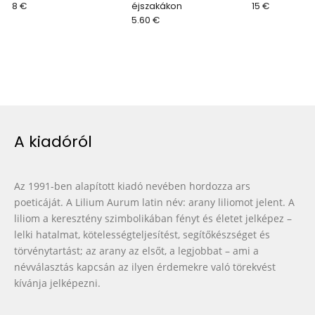
8 €
éjszakákon
15 €
5.60 €
A kiadóról
Az 1991-ben alapított kiadó nevében hordozza ars
poeticáját. A Lilium Aurum latin név: arany liliomot jelent. A
liliom a keresztény szimbolikában fényt és életet jelképez –
lelki hatalmat, kötelességteljesítést, segítőkészséget és
törvénytartást; az arany az elsőt, a legjobbat – ami a
névválasztás kapcsán az ilyen érdemekre való törekvést
kívánja jelképezni.