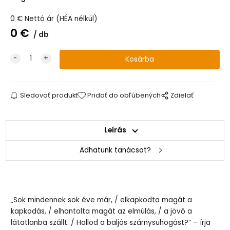
0
€
Nettó ár (HÉA nélkül)
0
€
db
Sledovať produkt
Pridať do obľúbených
Zdielať
Leírás
Adhatunk tanácsot?
„Sok mindennek sok éve már, / elkapkodta magát a
kapkodás, / elhantolta magát az elmúlás, / a jövő a
látatlanba szállt. / Hallod a baljós szárnysuhogást?” – írja