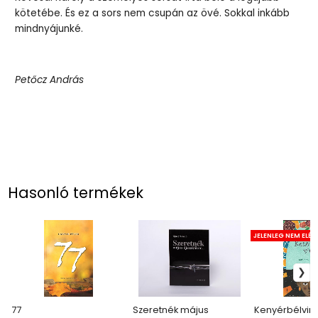
kötetébe. És ez a sors nem csupán az övé. Sokkal inkább
mindnyájunké.
Petőcz András
Hasonló termékek
JELENLEG NEM ELÉ
77
Szeretnék május
Kenyérbélvir