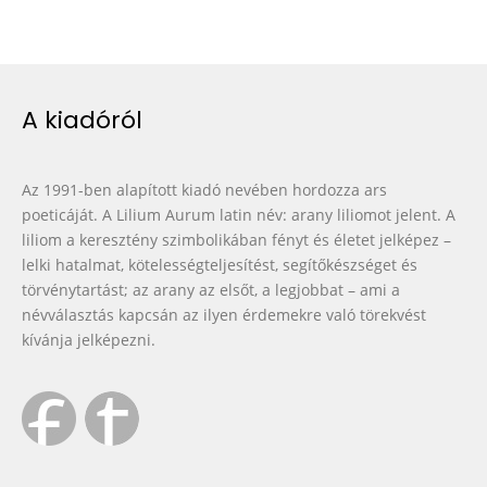
A kiadóról
Az 1991-ben alapított kiadó nevében hordozza ars
poeticáját. A Lilium Aurum latin név: arany liliomot jelent. A
liliom a keresztény szimbolikában fényt és életet jelképez –
lelki hatalmat, kötelességteljesítést, segítőkészséget és
törvénytartást; az arany az elsőt, a legjobbat – ami a
névválasztás kapcsán az ilyen érdemekre való törekvést
kívánja jelképezni.