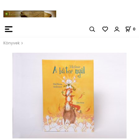
0
Könyvek