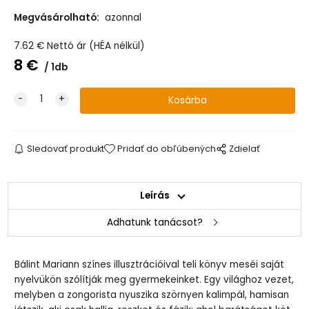
Megvásárolható:
azonnal
7.62
€
Nettó ár (HÉA nélkül)
8
€
1db
Sledovať produkt
Pridať do obľúbených
Zdielať
Leírás
Adhatunk tanácsot?
Bálint Mariann színes illusztrációival teli könyv meséi saját
nyelvükön szólítják meg gyermekeinket. Egy világhoz vezet,
melyben a zongorista nyuszika szörnyen kalimpál, hamisan