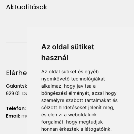
Aktualitások
Az oldal sütiket
használ
Elérhetőség
Az oldal sütiket és egyéb
nyomkövető technológiákat
Galantská cesta 658/2F
alkalmaz, hogy javítsa a
böngészési élményét, azzal hogy
929 01 Dunajská Streda
személyre szabott tartalmakat és
célzott hirdetéseket jelenít meg,
Telefon:
+421 903 724 781
és elemzi a weboldalunk
Email:
marketing@liliumaurum.sk
forgalmát, hogy megtudjuk
honnan érkeztek a látogatóink.