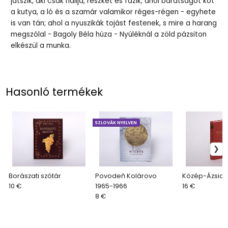
játszik, aki csak hallja, reszket és fázik; ahol barátságot köt
a kutya, a ló és a szamár valamikor réges-régen - egyhete
is van tán; ahol a nyuszikák tojást festenek, s mire a harang
megszólal - Bagoly Béla húza - Nyúléknál a zöld pázsiton
elkészül a munka.
Hasonló termékek
SZLOVÁK NYELVEN
Borászati szótár
Povodeň Kolárovo
Közép-Ázsiai 
10 €
1965-1966
16 €
8 €