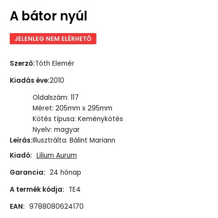
A bátor nyúl
JELENLEG NEM ELÉRHETŐ
Szerző
:
Tóth Elemér
Kiadás éve
:
2010
Oldalszám: 117
Méret: 205mm x 295mm
Kötés típusa: Keménykötés
Nyelv: magyar
Leírás
:
Illusztrálta: Bálint Mariann
Kiadó:
Lilium Aurum
Garancia:
24 hónap
A termék kódja:
TE4
EAN:
9788080624170