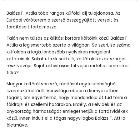
Balázs F. Attila több rangos külföldi díj tulajdonosa. Az
Európai váróterem a szerző összegyűjtött verseit és
fordításait tartalmazza.
Talán nem túlzás az állítás: kortárs költőink közül Balázs F.
Attila a legismertebb szerte a világban. Se szeri, se száma
külföldön a legkülönbözőbb nyelveken megjelent
köteteinek. Sokat utazik sokfelé, költőtalálkozók szorgos
résztvevője. Saját aktivitásán túl vajon mi lehet eme siker
titka?
Magyar költőről van szó, ráadásul egy kisebbségből
származó költőről. Versvilága ebben a környezetben
fogant, ám egyértelmű, hogy mondandója át tud törni a
földrajzi és szellemi határokon. Erdély, a Felvidék és az
anyaország hármasságát emlegethetjük a forrásvidékek
közül. Innen indult el a tágas nagyvilágba Balázs F. Attila
életműve.