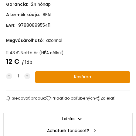
Garancia:
24 hónap
A termék kódja:
BFA1
EAN:
9788089955411
Megvásárolható:
azonnal
11.43
€
Nettó ár (HÉA nélkül)
12
€
1db
Sledovať produkt
Pridať do obľúbených
Zdielať
Leírás
Adhatunk tanácsot?