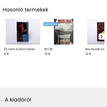
Hasonló termékek
ÚjDONSÁG
Én nem tudom,talán...
BO:BI
Borászati szót
6 €
10 €
10 €
A kiadóról