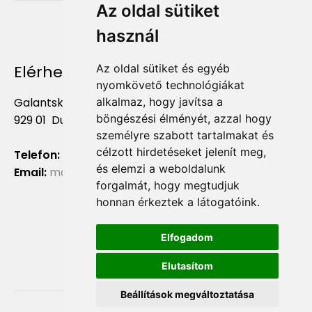
Az oldal sütiket
használ
Elérhetőség
Az oldal sütiket és egyéb
nyomkövető technológiákat
Galantská cesta 658/2F
alkalmaz, hogy javítsa a
böngészési élményét, azzal hogy
929 01 Dunajská Streda
személyre szabott tartalmakat és
célzott hirdetéseket jelenít meg,
Telefon:
+421 903 724 781
és elemzi a weboldalunk
Email:
marketing@liliumaurum.sk
forgalmát, hogy megtudjuk
honnan érkeztek a látogatóink.
Elfogadom
Elutasítom
Beállítások megváltoztatása