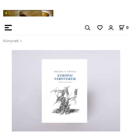
0
Könyvek