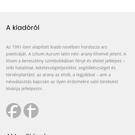
A kiadóról
Az 1991-ben alapított kiadó nevében hordozza ars
poeticáját. A Lilium Aurum latin név: arany liliomot jelent. A
liliom a keresztény szimbolikában fényt és életet jelképez –
lelki hatalmat, kötelességteljesítést, segítőkészséget és
törvénytartást; az arany az elsőt, a legjobbat – ami a
névválasztás kapcsán az ilyen érdemekre való törekvést
kívánja jelképezni.