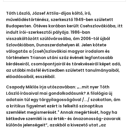
Tóth László, József Attila-díjas költő, író,
művelődéstörténész, szerkesztő 1949-ben született
Budapesten. Ötéves korában került Csehszlovákiába, itt
indult írói-szerkesztői pályája. 1986-ban
visszaköltözött szülővárosába, ám 2006-tól újból
Szlovákiában, Dunaszerdahelyen él. Jelen kötete
válogatás a (cseh)szlovákiai magyar irodalom és
történelem Trianon utáni száz évének legfontosabb
kérdéseiről, csomópontjairól és törekvéseiről képet adó,
az utóbbi másfél évtizedben született tanulmányaiból,
előadásaiból, esszéiből.
Csapody Miklós írja utószavában: „…mit nyer Tóth
László írásaival mai gondolkodásunk? A filológia új
adatain túl egy tárgyilagosságával /.../ szokatlan, ám
a kritikus figyelmet ezért is felkeltő szinoptikus
szemlélet megismerését." Annak megértését, hogy ha
kétkedve szemléli is az érték- és önazonosság-zavarok
különös jelenségeit”, azokból a kivezető utat „az