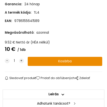
Garancia:
24 hónap
A termék kódja:
TL4
EAN:
9786155641589
Megvásárolható:
azonnal
9.52
€
Nettó ár (HÉA nélkül)
10
€
1db
Sledovať produkt
Pridať do obľúbených
Zdielať
Leírás
Adhatunk tanácsot?