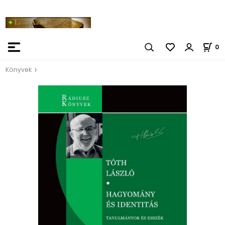
0
Könyvek