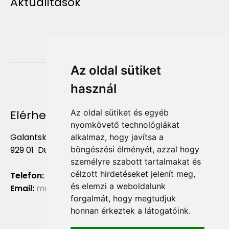
Aktualitások
Az oldal sütiket
használ
Elérhetőség
Az oldal sütiket és egyéb
nyomkövető technológiákat
Galantská cesta 658/2F
alkalmaz, hogy javítsa a
böngészési élményét, azzal hogy
929 01 Dunajská Streda
személyre szabott tartalmakat és
célzott hirdetéseket jelenít meg,
Telefon:
+421 903 724 781
és elemzi a weboldalunk
Email:
marketing@liliumaurum.sk
forgalmát, hogy megtudjuk
honnan érkeztek a látogatóink.