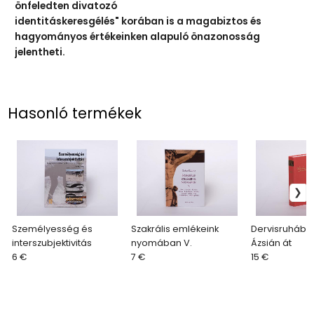
önfeledten divatozó
identitáskeresgélés" korában is a magabiztos és
hagyományos értékeinken alapuló önazonosság
jelentheti.
Hasonló termékek
Személyesség és
Szakrális emlékeink
Dervisruhába
interszubjektivitás
nyomában V.
Ázsián át
6 €
7 €
15 €