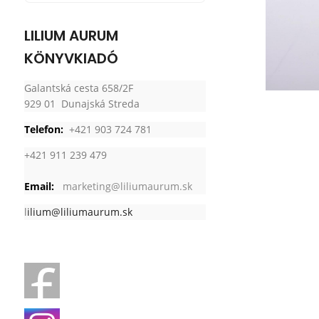
LILIUM AURUM
KÖNYVKIADÓ
Galantská cesta 658/2F
929 01 Dunajská Streda
Telefon:
+421 903 724 781
+421 911 239 479
Email:
marketing@liliumaurum.sk
l
ilium@liliumaurum.sk