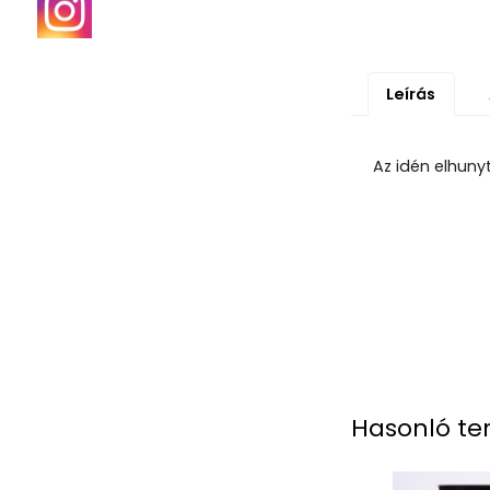
Leírás
Az idén elhunyt
Hasonló te