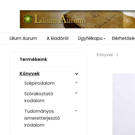
Lilium Aurum
A kiadóról
Ügyfélkapu
Elérhetős
Könyvek
Termékeink
Könyvek
Szépirodalom
Szórakoztató
irodalom
Tudományos
ismeretterjesztő
irodalom