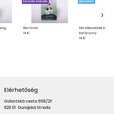
SZLOVÁK NYELVEN
ÚjDONSÁG
anig
Ilkin hrad
Ma elkezdődik bennü
14 €
karácsony
14 €
Elérhetőség
Galantská cesta 658/2F
929 01 Dunajská Streda