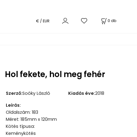
0
db
€ / EUR
Hol fekete, hol meg fehér
Szerző
:
Soóky László
Kiadás éve
:
2018
Leírás
:
Oldalszám: 183
Méret: 185mm x 120mm
Kötés típusa:
Keménykötés