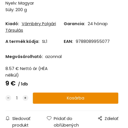
Nyelv: Magyar
Súly: 200 g
Kiadó:
Vámbéry Polgári
Garancia:
24 hónap
Társulás
A termék kódja:
SL1
EAN:
9788089955077
Megvásárolható:
azonnal
8.57
€
Nettó ár (HÉA
nélkül)
9
€
1db
Sledovať
Pridať do
Zdielať
produkt
obľúbených