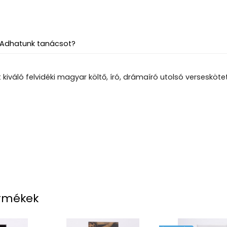
Adhatunk tanácsot?
 kiváló felvidéki magyar költő, író, drámaíró utolsó versesköte
rmékek