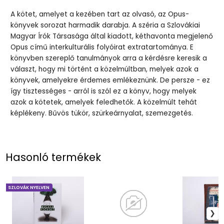
A kötet, amelyet a kezében tart az olvasó, az Opus-
könyvek sorozat harmadik darabja. A széria a Szlovákiai
Magyar Írók Társasága által kiadott, kéthavonta megjelenő
Opus című interkulturális folyóirat extratartománya. E
könyvben szereplő tanulmányok arra a kérdésre keresik a
választ, hogy mi történt a közelmúltban, melyek azok a
könyvek, amelyekre érdemes emlékeznünk. De persze - ez
így tisztességes - arról is szól ez a könyv, hogy melyek
azok a kötetek, amelyek feledhetők. A közelmúlt tehát
képlékeny. Bűvös tükör, szürkeárnyalat, szemezgetés.
Hasonló termékek
SZLOVÁK NYELVEN