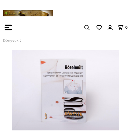
0
Könyvek