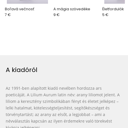
Boľavá večnosť
A mágia szövedéke
Életfordulók
7 €
9 €
5 €
A kiadóról
Az 1991-ben alapított kiadó nevében hordozza ars
poeticáját. A Lilium Aurum latin név: arany liliomot jelent. A
liliom a keresztény szimbolikában fényt és életet jelképez –
lelki hatalmat, kötelességteljesítést, segítőkészséget és
törvénytartást; az arany az elsőt, a legjobbat – ami a
névválasztás kapcsán az ilyen érdemekre való törekvést
kívánja jelképezni.