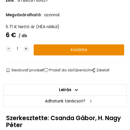
EAN:
9788097116637
Megvásárolható:
azonnal
5.71
€
Nettó ár (HÉA nélkül)
6
€
db
Sledovať produkt
Pridať do obľúbených
Zdielať
Leírás
Adhatunk tanácsot?
Szerkesztette: Csanda Gábor, H. Nagy
Péter