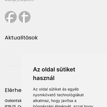
Aktualitások
Az oldal sütiket
használ
Elérhetőség
Az oldal sütiket és egyéb
nyomkövető technológiákat
Galantská cesta 658/2F
alkalmaz, hogy javítsa a
böngészési élményét, azzal hogy
929 01 Dunajská Streda