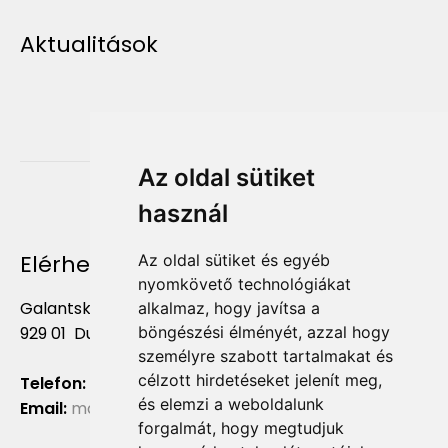
Aktualitások
Az oldal sütiket
használ
Elérhetőség
Az oldal sütiket és egyéb
nyomkövető technológiákat
Galantská cesta 658/2F
alkalmaz, hogy javítsa a
929 01 Dunajská Streda
böngészési élményét, azzal hogy
személyre szabott tartalmakat és
célzott hirdetéseket jelenít meg,
Telefon:
+421 903 724 781
és elemzi a weboldalunk
Email:
marketing@liliumaurum.sk
forgalmát, hogy megtudjuk