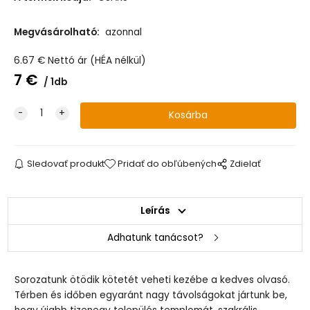
Megvásárolható:
azonnal
6.67
€
Nettó ár (HÉA nélkül)
7
€
1db
Sledovať produkt
Pridať do obľúbených
Zdielať
Leírás
Adhatunk tanácsot?
Sorozatunk ötödik kötetét veheti kezébe a kedves olvasó.
Térben és időben egyaránt nagy távolságokat jártunk be,