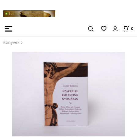
0
Könyvek