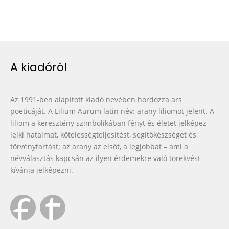
A kiadóról
Az 1991-ben alapított kiadó nevében hordozza ars
poeticáját. A Lilium Aurum latin név: arany liliomot jelent. A
liliom a keresztény szimbolikában fényt és életet jelképez –
lelki hatalmat, kötelességteljesítést, segítőkészséget és
törvénytartást; az arany az elsőt, a legjobbat – ami a
névválasztás kapcsán az ilyen érdemekre való törekvést
kívánja jelképezni.