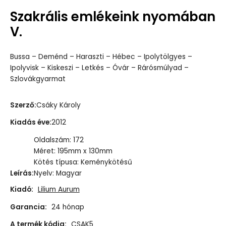
Szakrális emlékeink nyomában
V.
Bussa – Deménd – Haraszti – Hébec – Ipolytölgyes –
Ipolyvisk – Kiskeszi – Letkés – Óvár – Rárósmúlyad –
Szlovákgyarmat
Szerző
:
Csáky Károly
Kiadás éve
:
2012
Oldalszám: 172
Méret: 195mm x 130mm
Kötés típusa: Keménykötésű
Leírás
:
Nyelv: Magyar
Kiadó:
Lilium Aurum
Garancia:
24 hónap
A termék kódja:
CSAK5