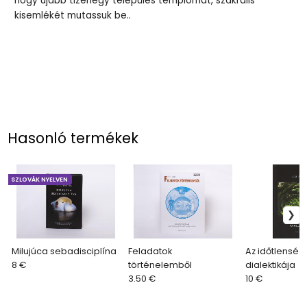
hogy újabb tizenegy település templomát, szakrális
kisemlékét mutassuk be..
Hasonló termékek
SZLOVÁK NYELVEN
Milujúca sebadisciplína
Feladatok
Az időtlenség
8 €
történelemből
dialektikája
3.50 €
10 €