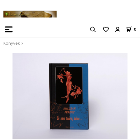
0
Könyvek