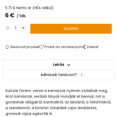
5.71
€
Nettó ár (HÉA nélkül)
6
€
1db
Sledovať produkt
Pridať do obľúbených
Zdielať
Leírás
Adhatunk tanácsot?
Kulcsár Ferenc versei a kamaszok nyelvén szólalnak meg,
érző kamaszok, serdülő lányok mondják el bennük, mit is
gondolnak világukról, barátaikról, az iskoláról, a felnőttekről,
a szerelemről...A kötetet Szkukálek Lajos lendületes,
groteszk rajzai egészítik ki.