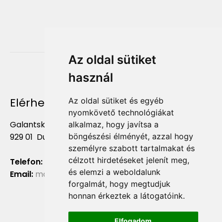
Az oldal sütiket
használ
Elérhetőség
Az oldal sütiket és egyéb
nyomkövető technológiákat
Galantská cesta 658/2F
alkalmaz, hogy javítsa a
böngészési élményét, azzal hogy
929 01 Dunajská Streda
személyre szabott tartalmakat és
célzott hirdetéseket jelenít meg,
Telefon:
+421 903 724 781
és elemzi a weboldalunk
Email:
marketing@liliumaurum.sk
forgalmát, hogy megtudjuk
honnan érkeztek a látogatóink.
Elfogadom