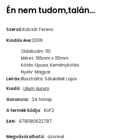
Én nem tudom,talán...
Szerző
:
Kulcsár Ferenc
Kiadás éve
:
2006
Oldalszám: 110
Méret: 195mm x 110mm
Kötés típusa: Keménykötés
Nyelv: Magyar
Leírás
:
Illusztrálta: Szkukálek Lajos
Kiadó:
Lilium Aurum
Garancia:
24 hónap
A termék kódja:
KUF2
EAN:
978080622787
Megvásárolható:
azonnal