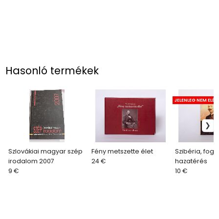
Hasonló termékek
JELENLEG NEM ELÉ
Szlovákiai magyar szép
Fény metszette élet
Szibéria, fogs
irodalom 2007
24 €
hazatérés
9 €
10 €