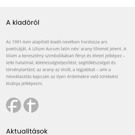
A kiadóról
Az 1991-ben alapított kiadó nevében hordozza ars
poeticáját. A Lilium Aurum latin név: arany liliomot jelent. A
liliom a keresztény szimbolikában fényt és életet jelképez –
lelki hatalmat, kötelességteljesítést, segítőkészséget és
törvénytartást; az arany az elsőt, a legjobbat – ami a
névválasztás kapcsán az ilyen érdemekre való törekvést
kívánja jelképezni.
Aktualitások